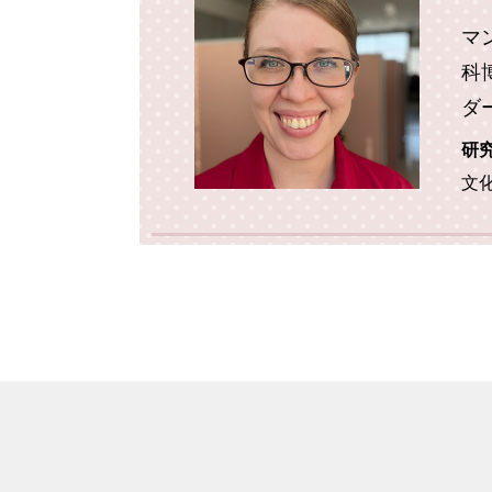
マ
科
ダ
研
文