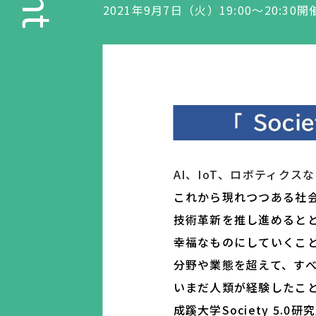
2021年9月7日（火）19:00～20:30開
AI、IoT、ロボティク
これから現れつつある社会を
技術革新を推し進めると
幸福なものにしていくこ
分野や業態を超えて、す
いまだ人類が経験したこ
成蹊大学Society 5