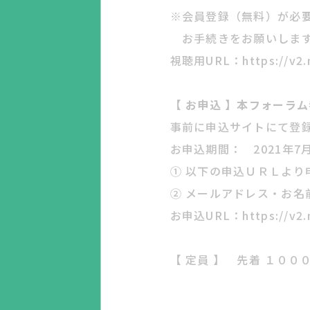
※会員登録（無料）が必
お手続きをお願いしま
視聴用URL：
https://v2
【 お申込 】本フォーラ
事前に申込サイトにて登
お申込期間：
2021
年7
① 以下の申込ＵＲＬより
② メールアドレス・お名
お申込URL：
https://v2
【 定員 】 先着 １００