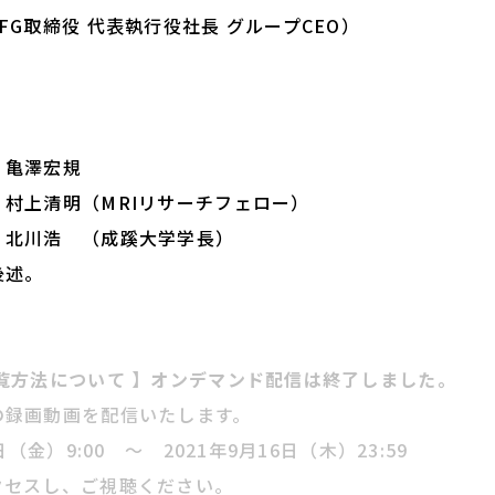
G取締役 代表執行役社長 グループCEO）
亀澤宏規
上清明（MRIリサーチフェロー）
川浩 （成蹊大学学長）
後述。
覧方法について 】オンデマンド配信は終了しました。
の録画動画を配信いたします。
（金）9:00 ～ 2021年9月16日（木）23:59
クセスし、ご視聴ください。