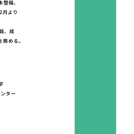
本整備、
2月より
員、成
を務める。
学
センター
、