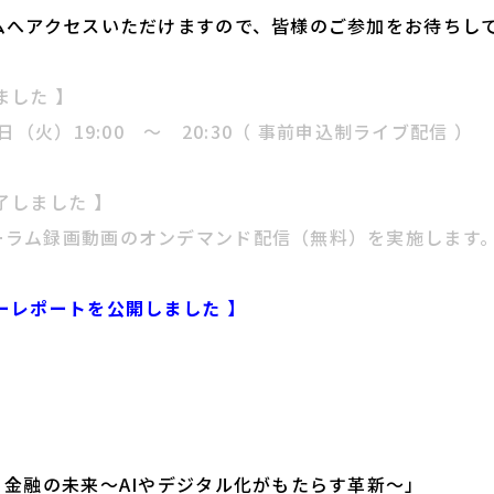
ムへアクセスいただけますので、皆様のご参加をお待ちし
ました 】
7日（火）19:00 ～ 20:30（ 事前申込制ライブ配信 ）
了しました 】
ーラム録画動画のオンデマンド配信（無料）を実施します
ーレポートを公開しました 】
。
金融の未来～AIやデジタル化がもたらす革新～」