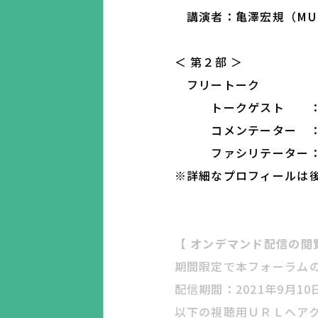
講演者：亀澤宏規（MUF
＜ 第２部 ＞
フリートーク
トークゲスト ：
コメンテーター ：村
ファシリテーター：北
※詳細なプロフィールは
【 オンデマンド配信の閲
期間限定で本フォーラム
配信期間：2021年9月10日
以下の視聴用ＵＲＬへア