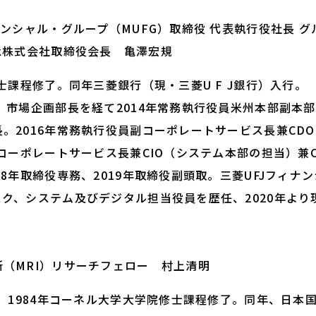
ンシャル・グループ（MUFG）取締役 代表執行役社長 グ
twork株式会社取締役会長 亀澤宏規
士課程修了。同年三菱銀行（現・三菱U F J銀行）入行。
、市場企画部長を経て2014年常務執行役員米州本部副本
。2016年常務執行役員副コーポレートサービス長兼CD
年コーポレートサービス長兼CIO（システム本部の担当）兼C
18年取締役専務、2019年取締役副頭取。三菱UFJフィナ
ク、システム及びデジタル担当役員を歴任、2020年より
（MRI）リサーチフェロー 村上清明
卒。1984年コーネル大学大学院修士課程修了。同年、日本