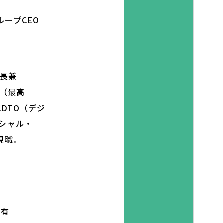
ループCEO
部長兼
O（最高
DTO（デジ
ンシャル・
現職。
国有