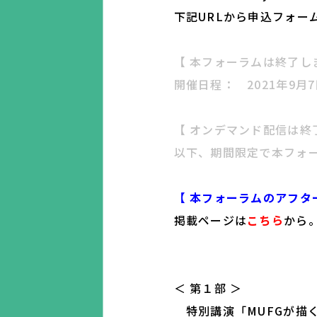
下記URLから申込フォー
【 本フォーラムは終了し
開催日程：
2021年9月
【 オンデマンド配信は終
以下、期間限定で本フォ
【 本フォーラムのアフタ
掲載ページは
こちら
から
＜ 第１部 ＞
特別講演「MUFGが描く