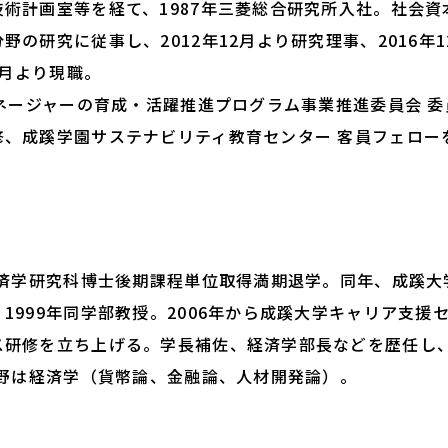
術計画室等を経て、1987年三菱総合研究所入社。社会資
の研究に従事し、2012年12月より研究理事、2016年1
2月より現職。
マネージャーの育成・活躍推進プログラム事業推進委員会 委
修、成蹊学園サステナビリティ教育センター 客員フェロー
経済学研究科博士後期課程単位取得満期退学。同年、成蹊大
1999年同学部教授。2006年から成蹊大学キャリア支援
ス研修を立ち上げる。学長補佐、経済学部長などを歴任し
分野は経済学（貨幣論、金融論、人材開発論）。