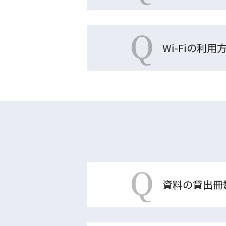
Q
Wi-Fi
の
利用
Q
資料の貸出冊