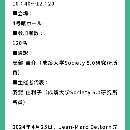
10：40～12：20
■会場：
4号館ホール
■参加者数：
120名
■通訳：
安部 圭介（成蹊大学Society 5.0研究所所
員）
■主催者代表：
羽賀 由利子（成蹊大学Society 5.0研究所
所員）
2024
年
4
月
25
日、
Jean-Marc
Deltorn
先