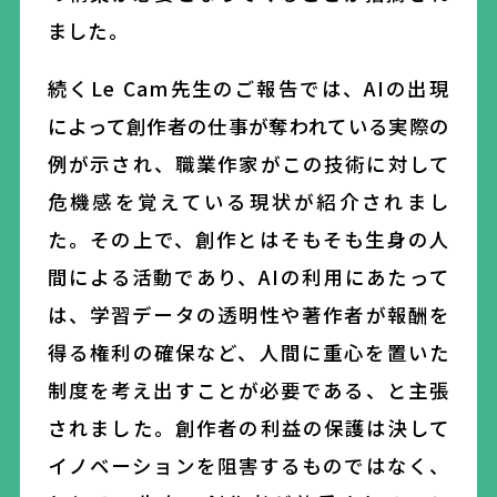
ました。
続く
Le Cam
先生のご報告では、
AI
の出現
によって
創作者の仕事が奪われている
実際
の
例が示され、
職業作家が
この技術に対して
危機感を覚えている
現状が紹介されまし
た。その上で、創作とはそもそも生身の人
間による活動であ
り
、
AI
の利用にあたって
は、学習データの透明性や著作者が報酬を
得る権利の確保など、人間に重心を置いた
制度を考え出すことが必要である、と主張
されました。創作者の利益の保護は決して
イノベーションを阻害するものではなく、