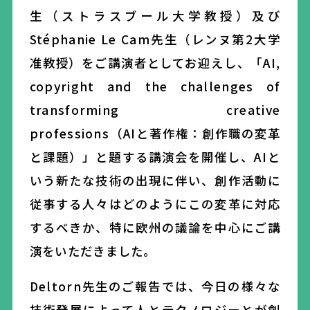
生
（
ストラスブール大学教授
）
及び
Stéphanie Le Cam
先生（レンヌ第
2
大学
准教授）をご講演者としてお迎えし、
「
AI,
copyright
and the challenges of
transforming creative
professions
（
AI
と著作権：創作職の変革
と課題
）
」
と題する講演会を開催し
、
AI
と
いう新たな技術の出現に伴い、創作活動に
従事する人々はどのようにこの変革に対応
するべきか、特に欧州の議論を中心にご講
演をいただきました。
Deltorn
先生のご報告では、今日の様々な
技術発展によって人とテクノロジーとが創