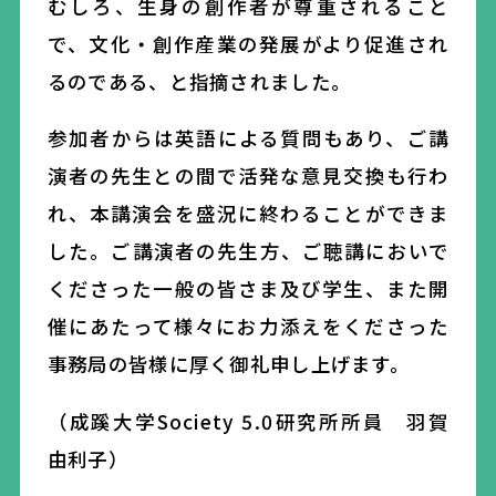
むしろ、生身の創作者が尊重されること
で、文化・創作産業の発展がより促進され
るのである、と指摘されました。
参加者
からは
英語による質問
もあり
、
ご講
演者の先生との間で活発な意見交換
も
行わ
れ
、本講演会を盛況に終わることができ
ま
した。
ご講演者の先生方、ご聴講においで
くださった一般の皆さま及び学生、また開
催に
あ
たって様々にお力添えをくださった
事務局の皆様に厚く御礼申し上げます。
（成蹊大学
Society
5.0研究所所員 羽賀
由利子
）