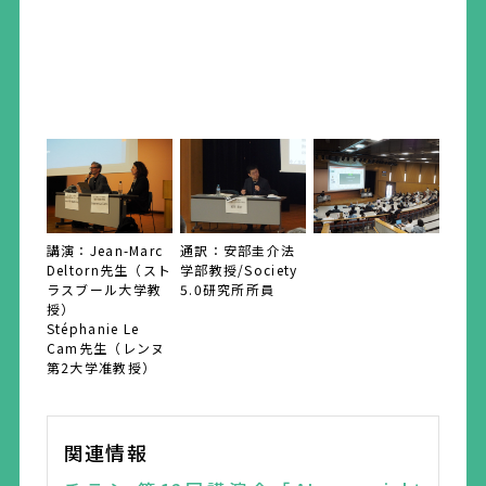
講演：Jean-Marc
通訳：安部圭介法
Deltorn先生（スト
学部教授/Society
ラスブール大学教
5.0研究所所員
授）
Stéphanie Le
Cam先生（レンヌ
第2大学准教授）
関連情報