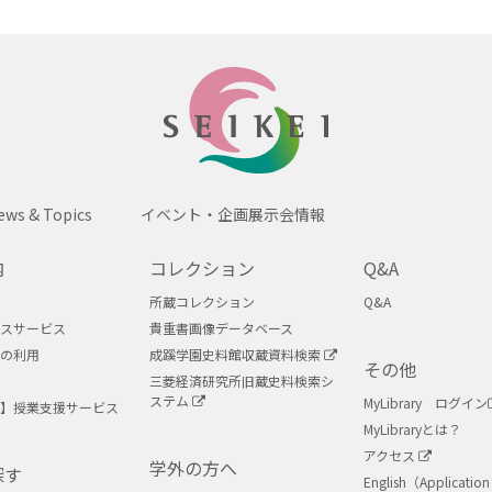
SEIKEI
ews & Topics
イベント・企画展示会情報
内
コレクション
Q&A
所蔵コレクション
Q&A
スサービス
貴重書画像データベース
の利用
成蹊学園史料館収蔵資料検索
その他
三菱経済研究所旧蔵史料検索シ
ステム
MyLibrary ログイン
】授業支援サービス
MyLibraryとは？
アクセス
学外の方へ
探す
English（Application 