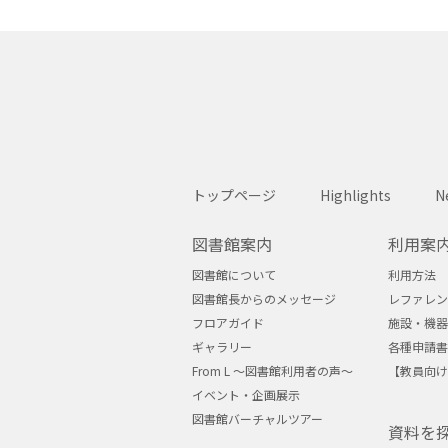
トップページ
Highlights
N
図書館案内
利用案
図書館について
利用方法
図書館長からのメッセージ
レファレン
フロアガイド
施設・機器
ギャラリー
各種申請書
From L ～図書館利用者の声～
【教員向け
イベント・企画展示
図書館バーチャルツアー
資料を