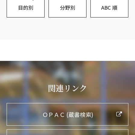
目的別
分野別
ABC 順
関連リンク
ＯＰＡＣ (蔵書検索)