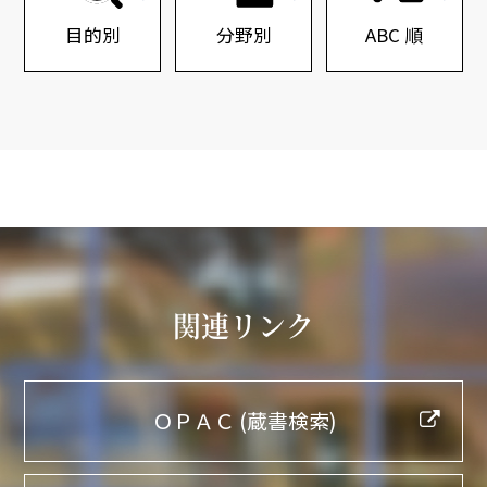
目的別
分野別
ABC 順
関連リンク
ＯＰＡＣ (蔵書検索)