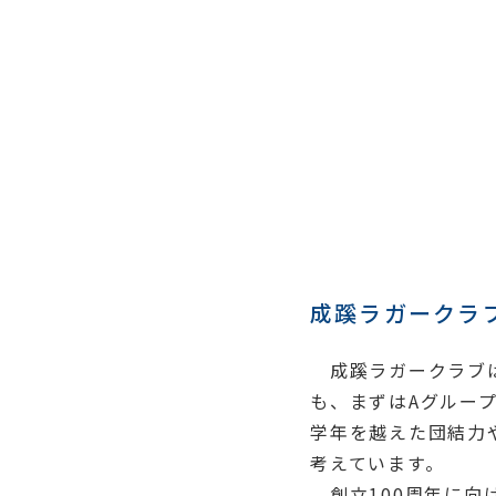
成蹊ラガークラ
成蹊ラガークラブは
も、まずはAグルー
学年を越えた団結力
考えています。
創立100周年に向