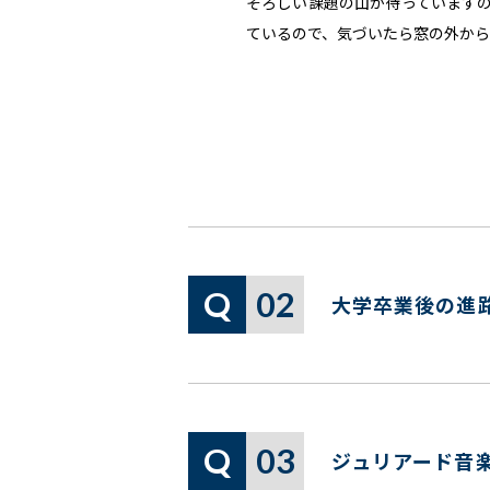
そろしい課題の山が待っていますの
ているので、気づいたら窓の外か
Q
02
大学卒業後の進
Q
03
ジュリアード音