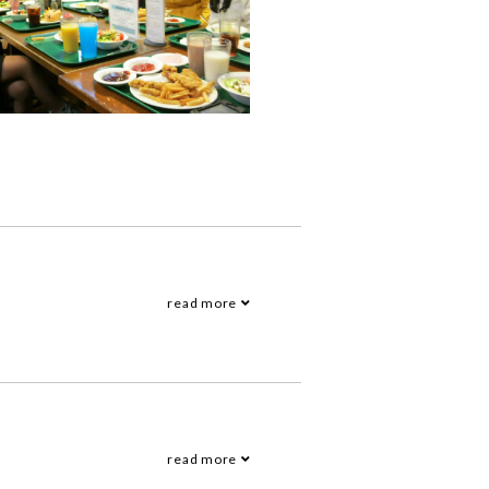
read more
read more