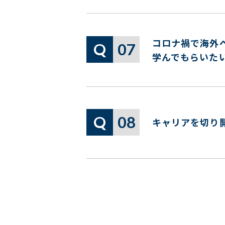
コロナ禍で海外
Q
07
学んでもらいた
Q
08
キャリアを切り