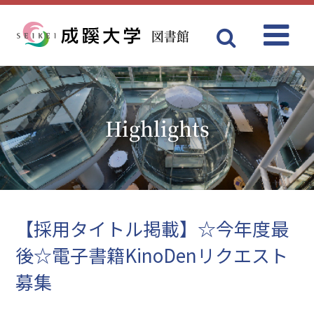
図書館
Menu
成蹊大学
Highlights
【採用タイトル掲載】☆今年度最
後☆電子書籍KinoDenリクエスト
募集