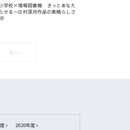
小学校×情報図書館 きっとあなた
らせる～辻村深月作品の素晴らしさ
展示
次へ
年度
2020年度