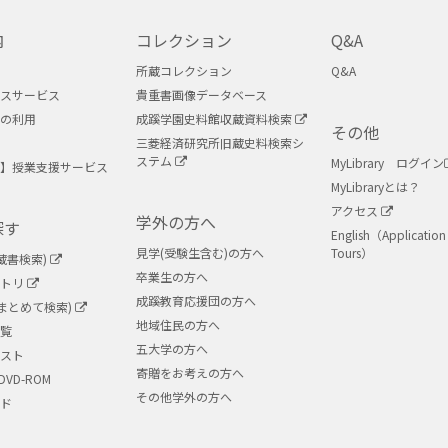
内
コレクション
Q&A
所蔵コレクション
Q&A
スサービス
貴重書画像データベース
の利用
成蹊学園史料館収蔵資料検索
その他
三菱経済研究所旧蔵史料検索シ
ステム
MyLibrary ログイン
】授業支援サービス
MyLibraryとは？
アクセス
学外の方へ
探す
English（Application 
見学(受験生含む)の方へ
Tours）
蔵書検索)
卒業生の方へ
ジトリ
成蹊教育応援団の方へ
ry(まとめて検索)
地域住民の方へ
覧
五大学の方へ
スト
寄贈をお考えの方へ
DVD-ROM
その他学外の方へ
ド