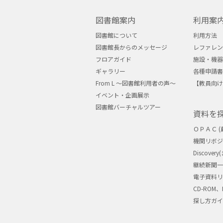
図書館案内
利用案
図書館について
利用方法
図書館長からのメッセージ
レファレン
フロアガイド
施設・機器
ギャラリー
各種申請書
From L ～図書館利用者の声～
【教員向け
イベント・企画展示
図書館バーチャルツアー
資料を
ＯＰＡＣ (
機関リボ
Discove
継続新聞一
電子資料リ
CD-ROM、
探し方ガイ