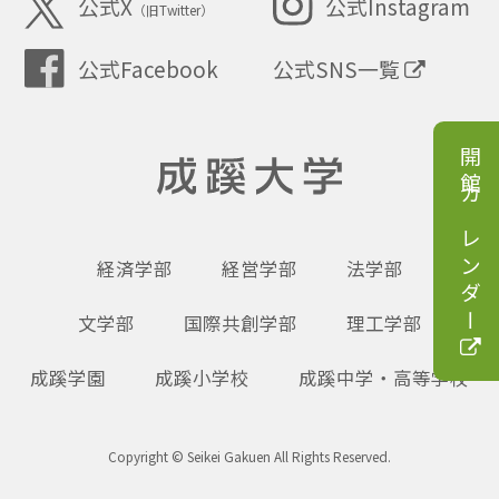
公式X
公式Instagram
（旧Twitter）
公式SNS一覧
公式Facebook
開館カレンダー
成蹊大学
経済学部
経営学部
法学部
文学部
国際共創学部
理工学部
成蹊学園
成蹊小学校
成蹊中学・高等学校
Copyright © Seikei Gakuen All Rights Reserved.