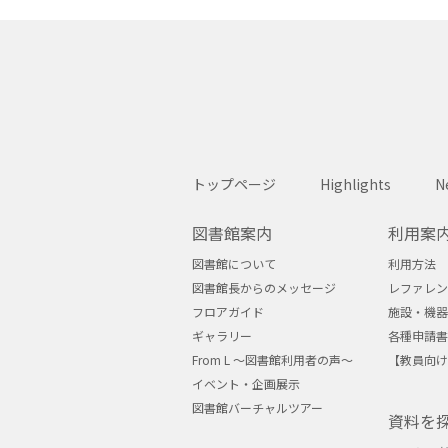
トップページ
Highlights
N
図書館案内
利用案
図書館について
利用方法
図書館長からのメッセージ
レファレン
フロアガイド
施設・機器
ギャラリー
各種申請書
From L ～図書館利用者の声～
【教員向け
イベント・企画展示
図書館バーチャルツアー
資料を