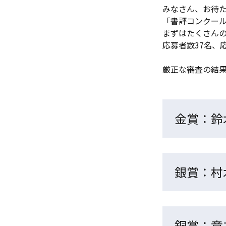
みなさん、お待
「書評コンクー
まずはたくさん
応募者数37名、
厳正な審査の結
金賞：鈴
銀賞：村
銅賞：章