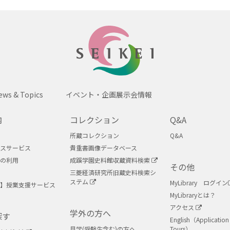
SEIKEI
ews & Topics
イベント・企画展示会情報
内
コレクション
Q&A
所蔵コレクション
Q&A
スサービス
貴重書画像データベース
の利用
成蹊学園史料館収蔵資料検索
その他
三菱経済研究所旧蔵史料検索シ
ステム
MyLibrary ログイン
】授業支援サービス
MyLibraryとは？
アクセス
学外の方へ
探す
English（Application 
見学(受験生含む)の方へ
Tours）