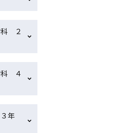
学科 ２
学科 ４
 ３年