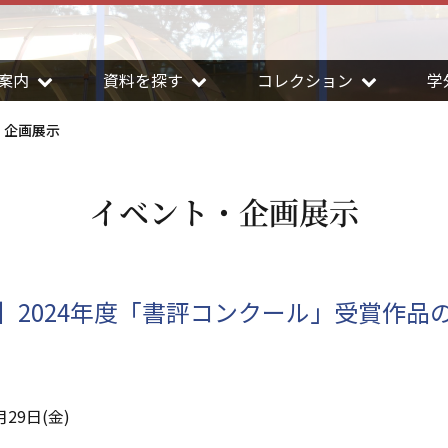
案内
資料を探す
コレクション
学
・企画展示
イベント・企画展示
】2024年度「書評コンクール」受賞作品
月29日(金)