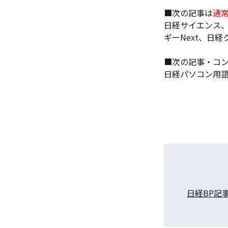
■次の記事は
通
日経サイエンス、
ギーNext、日
■次の記事・コ
日経パソコン用
日経BP記