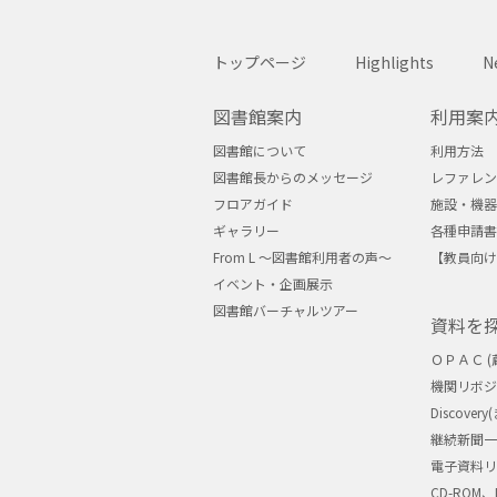
トップページ
Highlights
N
図書館案内
利用案
図書館について
利用方法
図書館長からのメッセージ
レファレン
フロアガイド
施設・機器
ギャラリー
各種申請書
From L ～図書館利用者の声～
【教員向け
イベント・企画展示
図書館バーチャルツアー
資料を
ＯＰＡＣ (
機関リボ
Discove
継続新聞一
電子資料リ
CD-ROM、