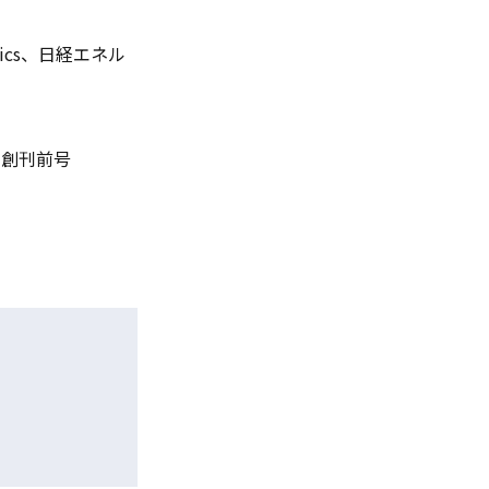
cs、日経エネル
タ創刊前号