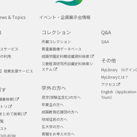
SEIKEI
ews & Topics
イベント・企画展示会情報
内
コレクション
Q&A
所蔵コレクション
Q&A
スサービス
貴重書画像データベース
の利用
成蹊学園史料館収蔵資料検索
その他
三菱経済研究所旧蔵史料検索シ
ステム
MyLibrary ログイン
】授業支援サービス
MyLibraryとは？
アクセス
学外の方へ
探す
English（Application 
見学(受験生含む)の方へ
Tours）
蔵書検索)
卒業生の方へ
ジトリ
成蹊教育応援団の方へ
ry(まとめて検索)
地域住民の方へ
覧
五大学の方へ
スト
寄贈をお考えの方へ
DVD-ROM