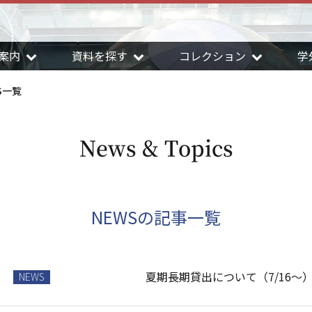
案内
資料を探す
コレクション
学
S一覧
News & Topics
NEWSの記事一覧
夏期長期貸出について（7/16～
NEWS