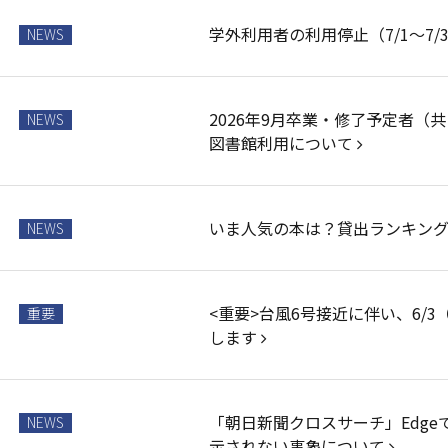
学外利用者の利用停止（7/1～7/
NEWS
2026年9月卒業・修了予定者（
NEWS
図書館利用について
いま人気の本は？貸出ランキン
NEWS
<重要>台風6号接近に伴い、6/
重要
します
「朝日新聞クロスサーチ」Edge
NEWS
示されない事象について