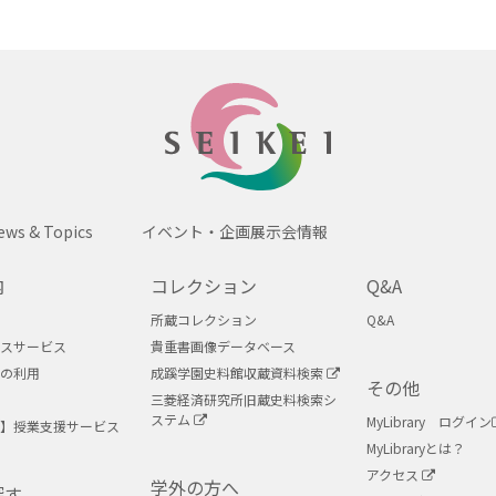
SEIKEI
ews & Topics
イベント・企画展示会情報
内
コレクション
Q&A
所蔵コレクション
Q&A
スサービス
貴重書画像データベース
の利用
成蹊学園史料館収蔵資料検索
その他
三菱経済研究所旧蔵史料検索シ
ステム
MyLibrary ログイン
】授業支援サービス
MyLibraryとは？
アクセス
学外の方へ
探す