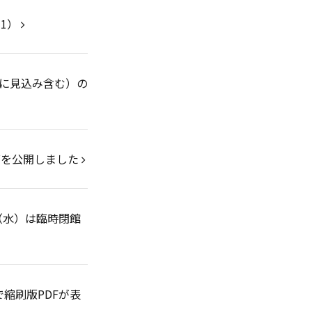
31）
共に見込み含む）の
グを公開しました
3（水）は臨時閉館
で縮刷版PDFが表