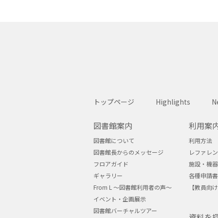
トップページ
Highlights
N
図書館案内
利用案
図書館について
利用方法
図書館長からのメッセージ
レファレン
フロアガイド
施設・機器
ギャラリー
各種申請書
From L ～図書館利用者の声～
【教員向け
イベント・企画展示
図書館バーチャルツアー
資料を