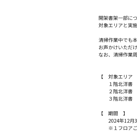
開架書架一部に
対象エリアと実
清掃作業中でも
お声かけいただ
なお、清掃作業
【 対象エリア
１階北洋書
２階北洋書
３階北洋書
【 期間 】
2024年
12月
※１フロア