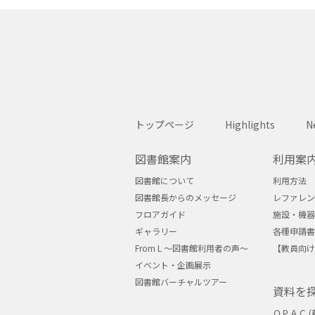
トップページ
Highlights
N
図書館案内
利用案
図書館について
利用方法
図書館長からのメッセージ
レファレン
フロアガイド
施設・機器
ギャラリー
各種申請書
From L ～図書館利用者の声～
【教員向け
イベント・企画展示
図書館バーチャルツアー
資料を
ＯＰＡＣ (