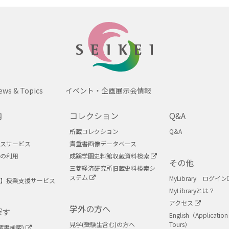
SEIKEI
ews & Topics
イベント・企画展示会情報
内
コレクション
Q&A
所蔵コレクション
Q&A
スサービス
貴重書画像データベース
の利用
成蹊学園史料館収蔵資料検索
その他
三菱経済研究所旧蔵史料検索シ
ステム
MyLibrary ログイン
】授業支援サービス
MyLibraryとは？
アクセス
学外の方へ
探す
English（Application 
見学(受験生含む)の方へ
Tours）
蔵書検索)