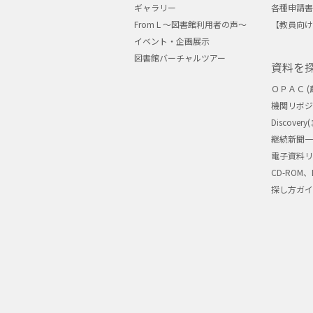
ギャラリー
各種申請書
From L ～図書館利用者の声～
【教員向け
イベント・企画展示
図書館バーチャルツアー
資料を
ＯＰＡＣ (
機関リボ
Discove
継続新聞一
電子資料リ
CD-ROM、
探し方ガイ