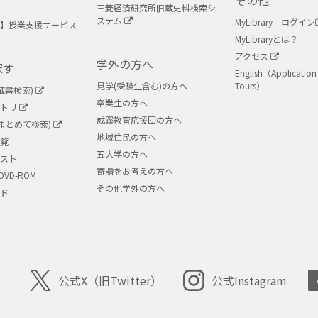
その他
三菱経済研究所旧蔵史料検索シ
ステム
MyLibrary ログイン
】授業支援サービス
MyLibraryとは？
アクセス
学外の方へ
探す
English（Application 
見学(受験生含む)の方へ
Tours）
蔵書検索)
卒業生の方へ
ジトリ
成蹊教育応援団の方へ
ry(まとめて検索)
地域住民の方へ
覧
五大学の方へ
スト
寄贈をお考えの方へ
DVD-ROM
その他学外の方へ
ド
公式X
（旧Twitter）
公式Instagram