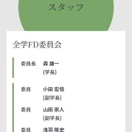
スタッフ
全学FD委員会
委員長
森 雄一
(学長)
委員
小田 宏信
(副学長)
委員
山田 崇人
(副学長)
委員
浅羽 隆史