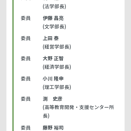
(法学部長)
委員
伊藤 昌亮
(文学部長)
委員
上田 泰
(経営学部長)
委員
大野 正智
(経済学部長)
委員
小川 隆申
(理工学部長)
委員
渕 史彦
(高等教育開発・支援センター所
長)
委員
藤野 裕司