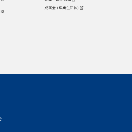
成蹊会 (卒業生団体)
質問
せ
会