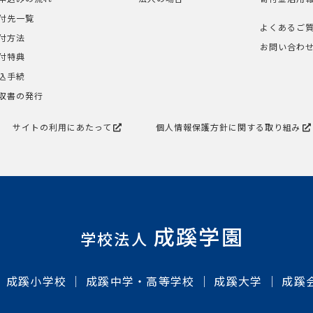
付先一覧
よくあるご
付方法
お問い合わ
付特典
込手続
収書の発行
サイトの利用にあたって
個人情報保護方針に関する取り組み
成蹊学園
学校法人
成蹊小学校
成蹊中学・高等学校
成蹊大学
成蹊