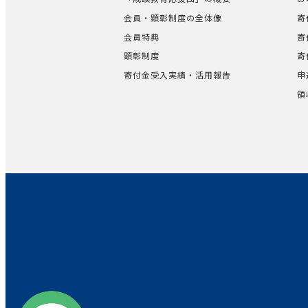
会員・顕彰制度の全体像
寄
会員特典
寄
顕彰制度
寄
寄付金受入実績・活用報告
申
領