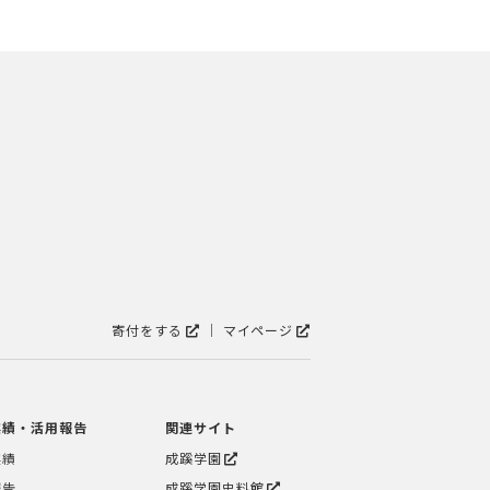
寄付をする
マイページ
実績・活用報告
関連サイト
実績
成蹊学園
報告
成蹊学園史料館