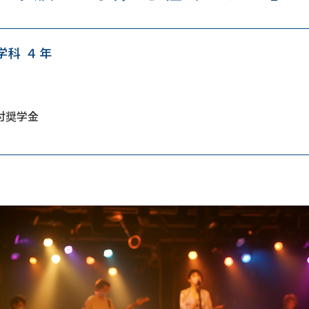
学科 ４年
付奨学金