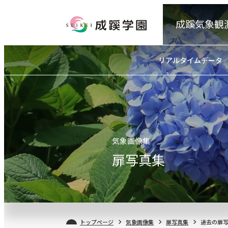
成蹊気象観
リアルタイムデータ
気象画像集
扉写真集
トップページ
気象画像集
扉写真集
過去の扉写