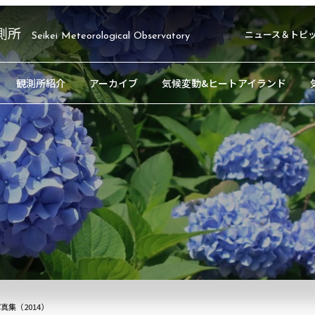
測所
ニュース＆トピ
Seikei Meteorological Observatory
観測所紹介
アーカイブ
気候変動&ヒートアイランド
真集（2014）