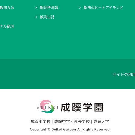
観測方法
観測所年報
都市のヒートアイランド
観測日誌
ナル観測
サイトの利
成蹊小学校
成蹊中学・高等学校
成蹊大学
Copyright © Seikei Gakuen All Rights Reserved.