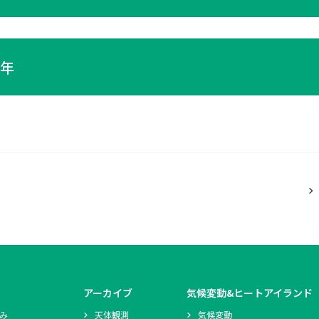
0年
アーカイブ
気候変動&ヒートアイランド
み
天体観測
気候変動