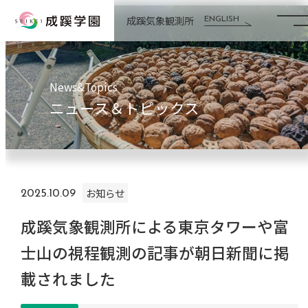
成蹊気象観測所
ENGLISH
News&Topics
ニュース＆トピックス
お知らせ
2025.10.09
成蹊気象観測所による東京タワーや富
士山の視程観測の記事が朝日新聞に掲
載されました