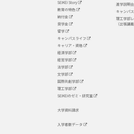
SEIKEI Story
進学説明会
教育の特色
キャンパス
納付金
理工学部レ
奨学金
（出張講
留学
キャンパスライフ
キャリア・資格
経済学部
経営学部
法学部
文学部
国際共創学部
理工学部
SEIKEIのゼミ・研究室
大学資料請求
入学者数データ