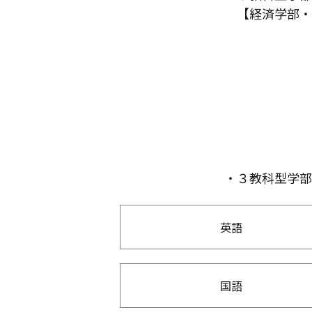
【経済学部・
・３教科型学部
英語
国語