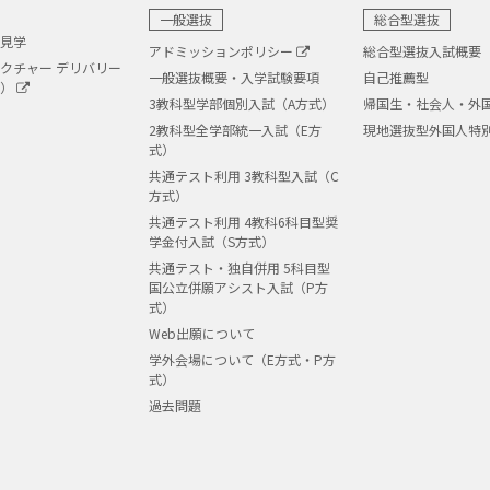
一般選抜
総合型選抜
見学
アドミッションポリシー
総合型選抜入試概要
クチャー デリバリー
一般選抜概要・入学試験要項
自己推薦型
義）
3教科型学部個別入試（A方式）
帰国生・社会人・外
2教科型全学部統一入試（E方
現地選抜型外国人特
式）
共通テスト利用 3教科型入試（C
方式）
共通テスト利用 4教科6科目型奨
学金付入試（S方式）
共通テスト・独自併用 5科目型
国公立併願アシスト入試（P方
式）
Web出願について
学外会場について（E方式・P方
式）
過去問題