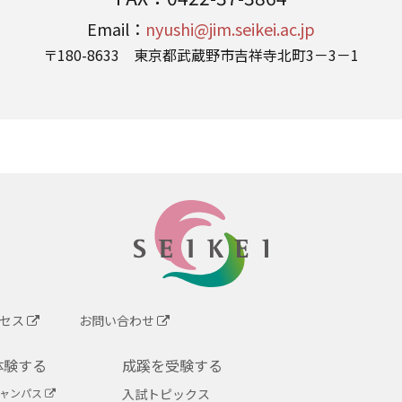
Email：
nyushi@jim.seikei.ac.jp
〒180-8633 東京都武蔵野市吉祥寺北町3－3－1
SEIKEI
セス
お問い合わせ
体験する
成蹊を受験する
キャンパス
入試トピックス