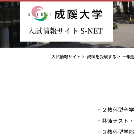
成蹊大学
入試情報サイト S-NET
入試情報サイト
成蹊を受験する
一般
２教科型全学
共通テスト・
３教科型学部