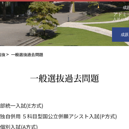
成
アドミ
入試に関
成蹊
選抜
一般選抜過去問題
一般選抜過去問題
部統一入試(E方式)
独自併用 ５科目型国公立併願アシスト入試(P方式)
個別入試(A方式)