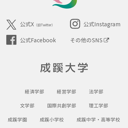
SEIKEI
公式X
公式Instagram
（旧Twitter）
その他のSNS
公式Facebook
成蹊大学
経済学部
経営学部
法学部
文学部
国際共創学部
理工学部
成蹊学園
成蹊小学校
成蹊中学・高等学校