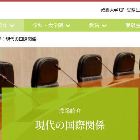
成蹊大学
受験
紹介
学科・大学院
教員
受験
び：現代の国際関係
授業紹介
現代の国際関係