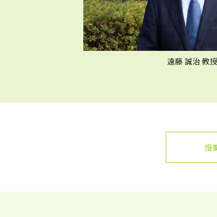
遠藤 誠治 教
授