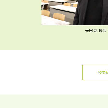
光田 剛 教授
授業