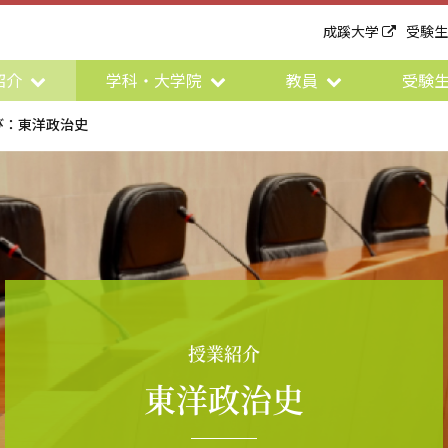
成蹊大学
受験
紹介
学科・大学院
教員
受験
び：東洋政治史
授業紹介
東洋政治史