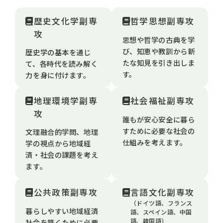
歴史文化学副専
哲学思想副専攻
攻
思想や哲学の古典を学
び、知恵や教訓から新
歴史学の基本を通じ
たな知見を引き出しま
て、各時代を読み解く
す。
力を身に付けます。
地理環境学副専
社会福祉副専攻
攻
誰もが安心安全に暮ら
すために必要な社会の
文理融合的学問、地理
仕組みを考えます。
学の視点から地域経
済・社会の課題を考え
ます。
公共政策副専攻
言語文化副専攻
（ドイツ語、フランス
暮らしやすい地域経済
語、スペイン語、中国
語、韓国語）
社会を築くために必要