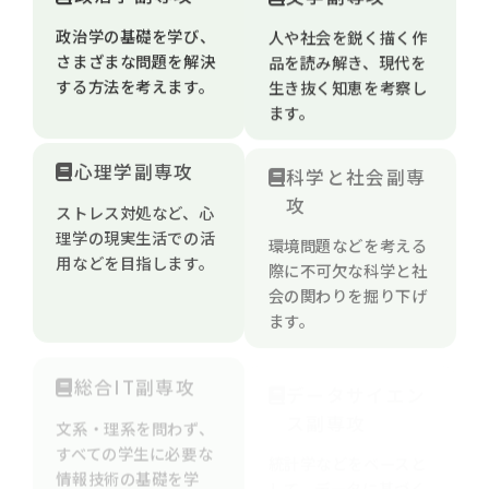
政治学の基礎を学び、
人や社会を鋭く描く作
さまざまな問題を解決
品を読み解き、現代を
する方法を考えます。
生き抜く知恵を考察し
ます。
心理学副専攻
科学と社会副専
攻
ストレス対処など、心
理学の現実生活での活
環境問題などを考える
用などを目指します。
際に不可欠な科学と社
会の関わりを掘り下げ
ます。
総合IT副専攻
データサイエン
ス副専攻
文系・理系を問わず、
すべての学生に必要な
統計学などをベースと
情報技術の基礎を学
して、データに基づく
ぶ。