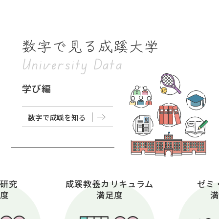
数字で見る成蹊大学
University Data
学び編
数字で成蹊を知る
・研究
成蹊教養カリキュラム
ゼミ
足度
満足度