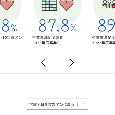
.8
87.8
89
%
%
5･10年後アン
卒業生満足度調査
卒業生満足
2023年度卒業生
2023年度卒
学部✕副専攻の学びに戻る