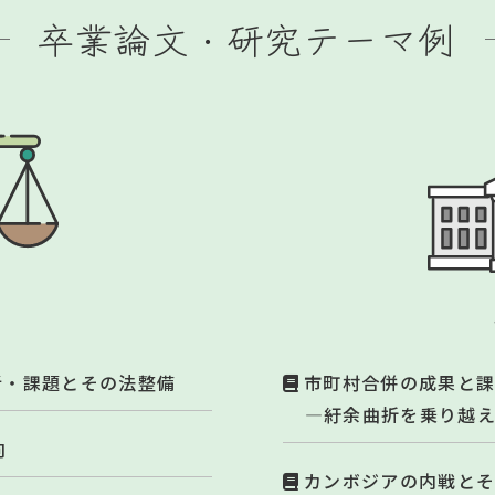
卒業論文・研究テーマ例
科
析・課題とその法整備
市町村合併の成果と
―紆余曲折を乗り越
向
カンボジアの内戦と