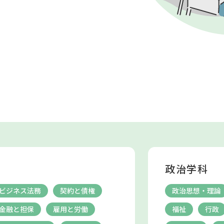
政治学科
ビジネス法務
契約と債権
政治思想・理論
金融と担保
雇用と労働
福祉
行政