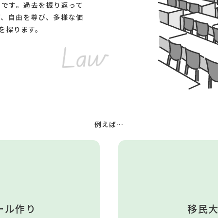
学です。過去を振り返って
げ、自由を尊び、多様な価
を探ります。
Law
例えば…
ール作り
移民