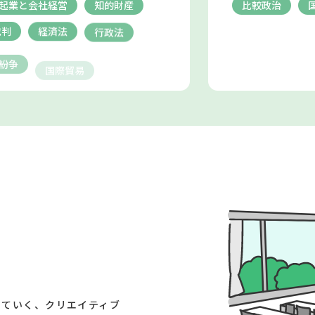
起業と会社経営
知的財産
比較政治
裁判
経済法
行政法
紛争
国際貿易
していく、クリエイティブ