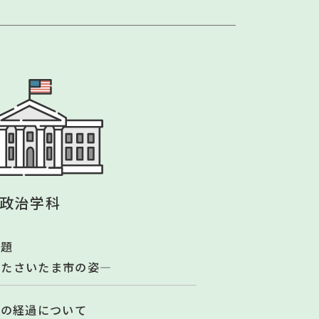
政治学科
課題
えたさいたま市の姿―
その経過について