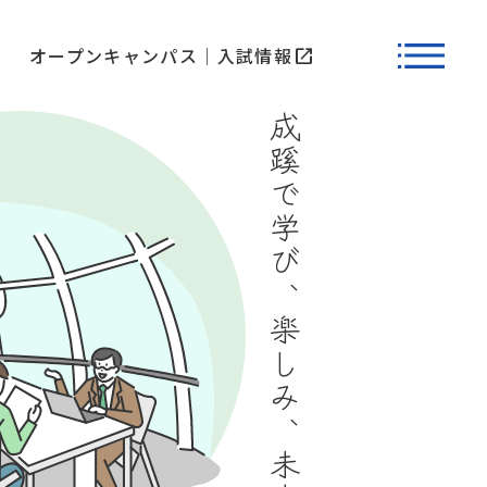
オープンキャンパス
入試情報
open_in_new
成蹊で学び、楽しみ、未来へ。