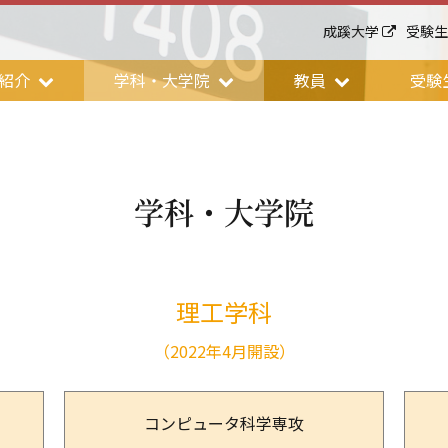
成蹊大学
受験
紹介
学科・大学院
教員
受験
学科・大学院
理工学科
（2022年4月開設）
コンピュータ科学専攻