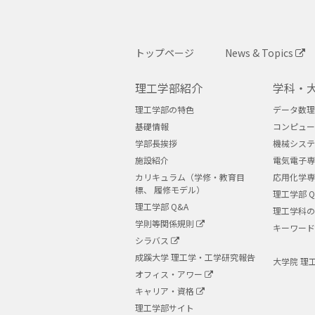
トップページ
News & Topics
理工学部紹介
学科・
理工学部の特色
データ数理
基礎情報
コンピュー
学部長挨拶
機械システ
施設紹介
電気電子専
カリキュラム（学修・教育目
応用化学専
標、 履修モデル）
理工学部 Q
理工学部 Q&A
理工学科の
学則等関係規則
キーワード
シラバス
成蹊大学 理工学・工学研究報告
大学院 理
オフィス・アワー
キャリア・資格
理工学部サイト