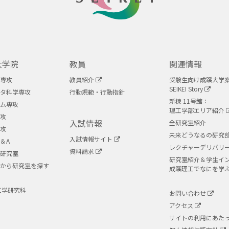
SEIKEI
大学院
教員
関連情報
専攻
教員紹介
受験生向け成蹊大学
SEIKEI Story
タ科学専攻
行動規範・行動指針
新棟 11号館：
ム専攻
理工学部エリア紹介
攻
入試情報
全研究室紹介
攻
未来どうなるの研究
入試情報サイト
＆A
レクチャーデリバリ
資料請求
研究室
研究室紹介＆学生イ
から研究室を探す
成蹊理工でなにを学
工学研究科
お問い合わせ
アクセス
サイトの利用にあた