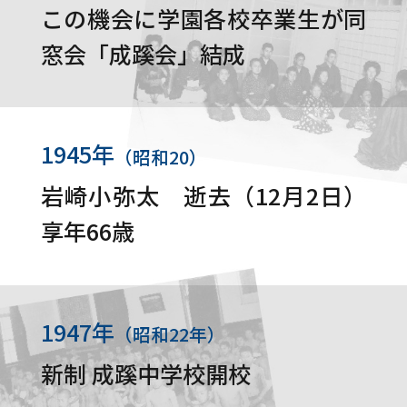
この機会に学園各校卒業生が同
窓会「成蹊会」結成
1945年
（昭和20）
岩崎小弥太 逝去（12月2日）
享年66歳
1947年
（昭和22年）
新制 成蹊中学校開校