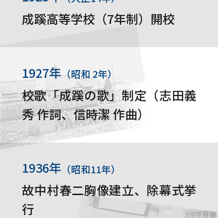
成蹊高等学校（7年制）開校
1927年
（昭和 2年）
校歌「成蹊の歌」制定（志田義
秀 作詞、信時潔 作曲）
1936年
（昭和11年）
故中村春二胸像建立、除幕式挙
行