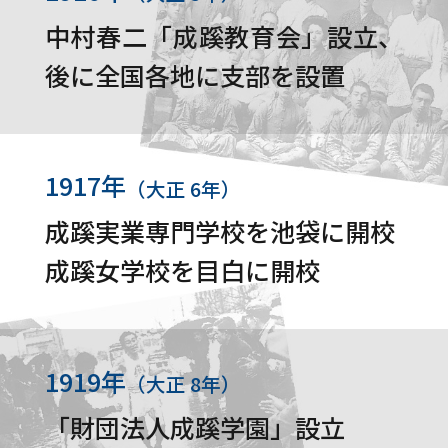
中村春二「成蹊教育会」設立、
後に全国各地に支部を設置
1917年
（大正 6年）
成蹊実業専門学校を池袋に開校
成蹊女学校を目白に開校
1919年
（大正 8年）
「財団法人成蹊学園」設立