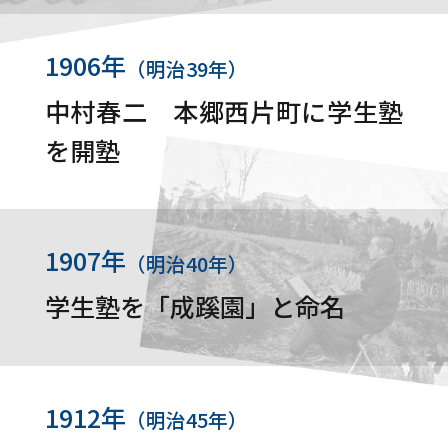
1906年
（明治39年）
中村春二 本郷西片町に学生塾
を開塾
1907年
（明治40年）
学生塾を「成蹊園」と命名
1912年
（明治45年）