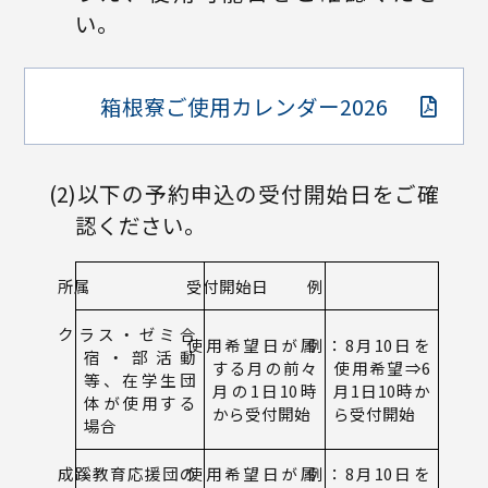
い。
箱根寮ご使用カレンダー2026
(2)以下の予約申込の受付開始日をご確
認ください。
所属
受付開始
日
例
クラス・ゼミ合
使用希望日が属
例：8月10日を
宿・部活動
する月の
前々
使用希望
⇒6
等、
在学生団
月の1日10時
月1日10時か
体が使用する
から受付開始
ら受付開始
場合
成蹊教育応援団の
使用希望日が属
例：8月10日を