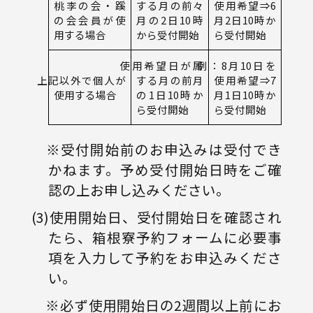
桃李の会・
蹊
する月の
前々
使用希望
⇒6
の会会員が使
月の2日10時
月2日10時か
用する場合
から受付開始
ら受付開始
使用希望日が属
例：8月10日を
上記以外で個人が
する月の
前月
使用希望
⇒7
使用する場合
の1日10時か
月1日10時か
ら受付開始
ら受付開始
※受付開始前のお申込みは受付でき
かねます。予め受付開始日時をご確
認の上お申し込みください。
(3)使用開始日、受付開始日を確認され
たら、箱根寮予約フォームに必要事
項を入力して予約をお申込みくださ
い。
※必ず使用開始日の2週間以上前にお