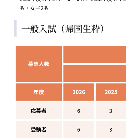
名・女子2名
一般入試（帰国生粋）
募集人数
年度
2026
2025
2
応募者
6
3
受験者
6
3