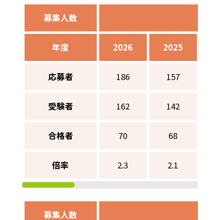
募集人数
男子
年度
2026
2025
2
応募者
186
157
受験者
162
142
合格者
70
68
倍率
2.3
2.1
募集人数
男子