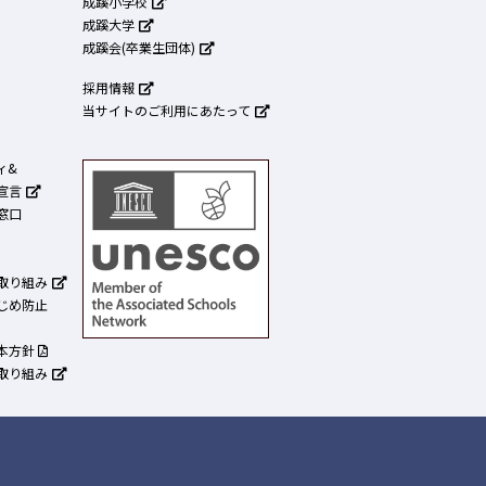
成蹊小学校
成蹊大学
成蹊会(卒業生団体)
採用情報
当サイトのご利用にあたって
ィ&
宣言
窓口
取り組み
じめ防止
本方針
取り組み