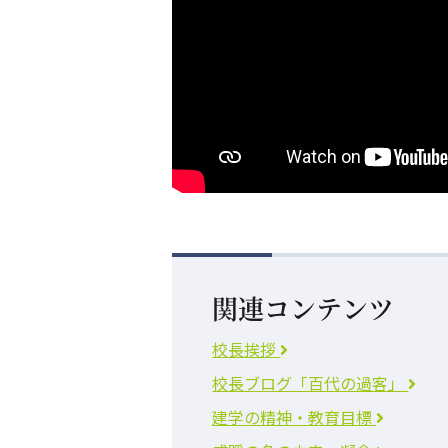
関連コンテンツ
校長挨拶
校長ブログ「百代の過客」
建学の精神・教育目標