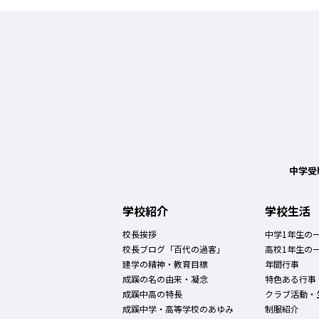
中学受
学校紹介
学校生活
校長挨拶
中学1年生の
校長ブログ「百代の過客」
高校1年生の
建学の精神・教育目標
年間行事
成蹊の名の由来・凝念
特色ある行事
成蹊中高の特長
クラブ活動・
成蹊中学・高等学校のあゆみ
制服紹介