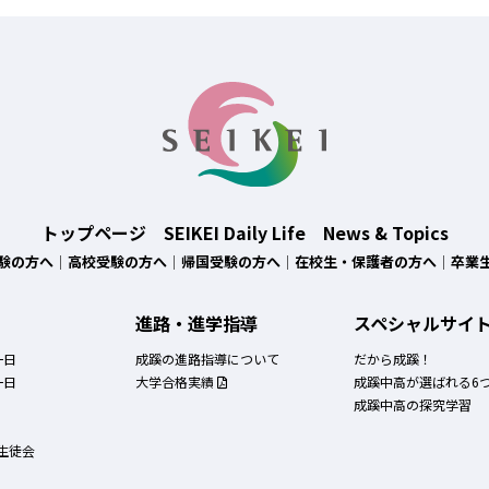
トップページ
SEIKEI Daily Life
News & Topics
験の方へ
高校受験の方へ
帰国受験の方へ
在校生・保護者の方へ
卒業
進路・進学指導
スペシャルサイ
一日
成蹊の進路指導について
だから成蹊！
一日
大学合格実績
成蹊中高が選ばれる6
成蹊中高の探究学習
生徒会