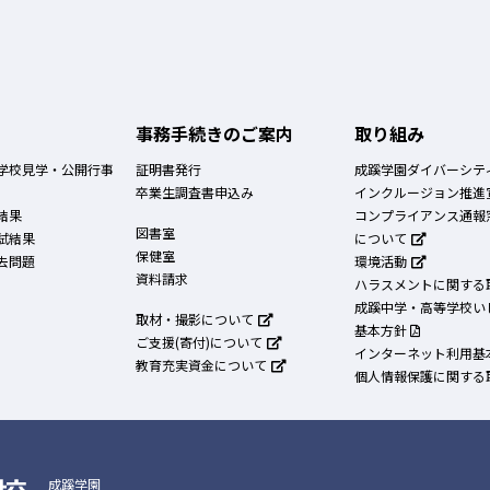
事務手続きのご案内
取り組み
学校見学・公開行事
証明書発行
成蹊学園ダイバーシテ
卒業生調査書申込み
インクルージョン推進
結果
コンプライアンス通報
図書室
試結果
について
保健室
去問題
環境活動
資料請求
ハラスメントに関する
成蹊中学・高等学校い
取材・撮影について
基本方針
ご支援(寄付)について
インターネット利用基
教育充実資金について
個人情報保護に関する
成蹊学園