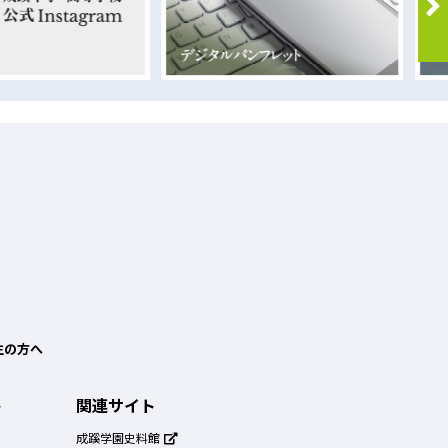
生の方へ
ト
関連サイト
成蹊学園史料館