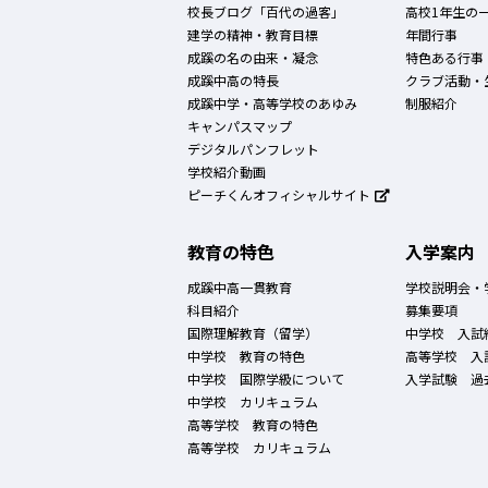
校長ブログ「百代の過客」
高校1年生の
建学の精神・教育目標
年間行事
成蹊の名の由来・凝念
特色ある行事
成蹊中高の特長
クラブ活動・
成蹊中学・高等学校のあゆみ
制服紹介
キャンパスマップ
デジタルパンフレット
学校紹介動画
ピーチくんオフィシャルサイト
教育の特色
入学案内
成蹊中高一貫教育
学校説明会・
科目紹介
募集要項
国際理解教育（留学）
中学校 入試
中学校 教育の特色
高等学校 入
中学校 国際学級について
入学試験 過
中学校 カリキュラム
高等学校 教育の特色
高等学校 カリキュラム