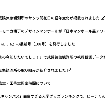
成蹊気象観測所のサクラ開花日の経年変化が掲載されました
ーモニカ横丁のデザインマンホールが「日本マンホール蓋アワー
IKEIJIN』の最新号（108号）を発行しました
修の今知りたいでしょ！」で成蹊気象観測所の視程観測データ
気象観測所の取り組みが紹介されました
務室・図書室開室時間について
inkキャンパス」面白すぎる大学グッズランキングで、ピーチく