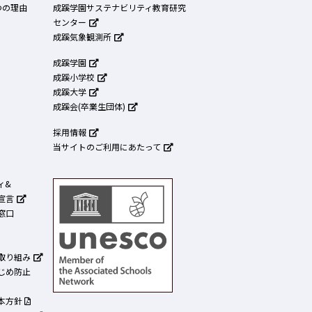
つの理由
成蹊学園サステナビリティ教育研究
センター
成蹊気象観測所
成蹊学園
成蹊小学校
成蹊大学
成蹊会(卒業生団体)
採用情報
当サイトのご利用にあたって
ィ&
宣言
窓口
取り組み
じめ防止
本方針