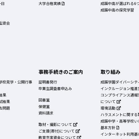
一日
大学合格実績
成蹊中高が選ばれる6
成蹊中高の探究学習
生徒会
事務手続きのご案内
取り組み
学校見学・公開行事
証明書発行
成蹊学園ダイバーシテ
卒業生調査書申込み
インクルージョン推進
結果
コンプライアンス通報
図書室
試結果
について
保健室
去問題
環境活動
資料請求
ハラスメントに関する
成蹊中学・高等学校い
取材・撮影について
基本方針
ご支援(寄付)について
インターネット利用基
教育充実資金について