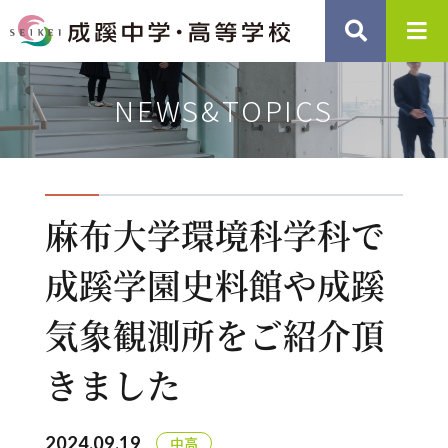
NEWS&TOPICS
麻布大学環境科学科で
成蹊学園史料館や成蹊
気象観測所をご紹介頂
きました
2024.09.19