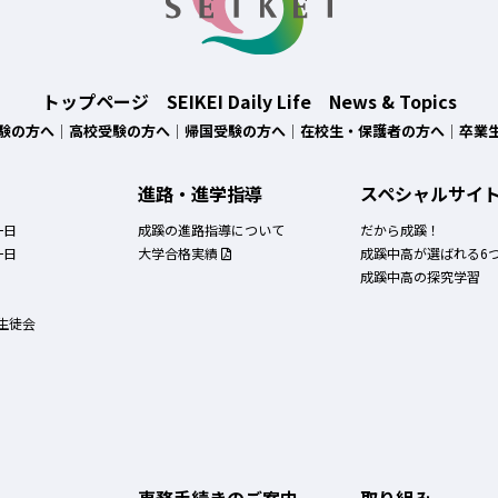
トップページ
SEIKEI Daily Life
News & Topics
験の方へ
高校受験の方へ
帰国受験の方へ
在校生・保護者の方へ
卒業
進路・進学指導
スペシャルサイ
一日
成蹊の進路指導について
だから成蹊！
一日
大学合格実績
成蹊中高が選ばれる6
成蹊中高の探究学習
生徒会
事務手続きのご案内
取り組み