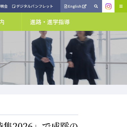
明会
デジタルパンフレット
English
内
進路・進学指導
集2026」で成蹊の