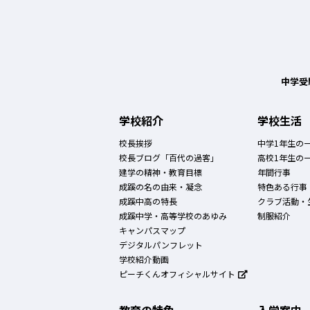
中学受
学校紹介
学校生活
校長挨拶
中学1年生の
校長ブログ「百代の過客」
高校1年生の
建学の精神・教育目標
年間行事
成蹊の名の由来・凝念
特色ある行事
成蹊中高の特長
クラブ活動・
成蹊中学・高等学校のあゆみ
制服紹介
キャンパスマップ
デジタルパンフレット
学校紹介動画
ピーチくんオフィシャルサイト
教育の特色
入学案内