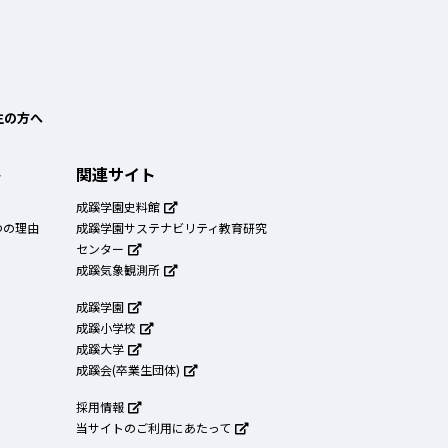
生の方へ
ト
関連サイト
成蹊学園史料館
つの理由
成蹊学園サステナビリティ教育研究
センター
成蹊気象観測所
成蹊学園
成蹊小学校
成蹊大学
成蹊会(卒業生団体)
採用情報
当サイトのご利用にあたって