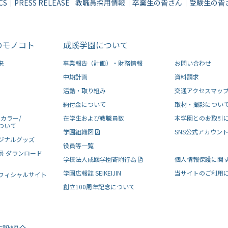
CS
｜
PRESS RELEASE
教職員採用情報
｜
卒業生の皆さん
｜
受験生の皆
のモノコト
成蹊学園について
来
事業報告（計画）・財務情報
お問い合わせ
中期計画
資料請求
活動・取り組み
交通アクセスマッ
納付金について
取材・撮影につい
カラー/
在学生および教職員数
本学園とのお取引
ついて
学園組織図
SNS公式アカウン
ジナルグッズ
役員等一覧
景 ダウンロード
学校法人成蹊学園寄附行為
個人情報保護に関
学園広報誌 SEIKEIJIN
当サイトのご利用
フィシャルサイト
創立100周年記念について