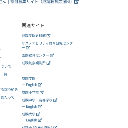
さん
｜
寄付募集サイト（成蹊教育応援団）
関連サイト
成蹊学園史料館
サステナビリティ教育研究センタ
ー
プ
国際教育センター
て
成蹊気象観測所
について
ト一覧
成蹊学園
－ English
する取り組み
成蹊小学校
にあたって
成蹊中学・高等学校
－ English
成蹊大学
－ English
成蹊会 (卒業生団体)