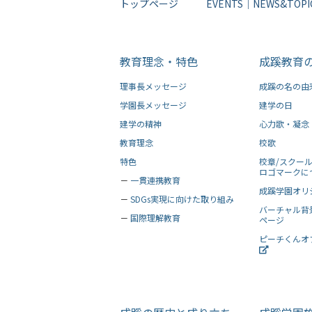
トップページ
EVENTS
｜
NEWS&TOPI
教育理念・特色
成蹊教育
理事長メッセージ
成蹊の名の由
学園長メッセージ
建学の日
建学の精神
心力歌・凝念
教育理念
校歌
特色
校章/スクール
ロゴマークに
－
一貫連携教育
成蹊学園オリ
－
SDGs実現に向けた取り組み
バーチャル背
－
国際理解教育
ページ
ピーチくんオ