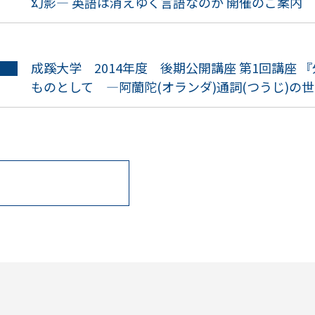
幻影― 英語は消えゆく言語なのか 開催のご案内
成蹊大学 2014年度 後期公開講座 第1回講座 
ものとして ―阿蘭陀(オランダ)通詞(つうじ)の