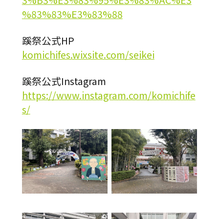
%83%83%E3%83%88
蹊祭公式
HP
komichifes.wixsite.com/seikei
蹊祭公式
Instagram
https://www.instagram.com/komichife
s/