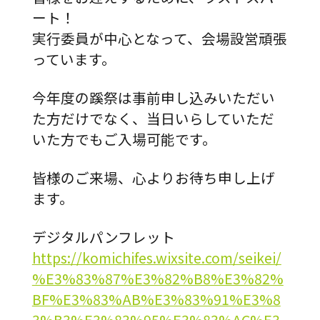
ート！
実行委員が中心となって、会場設営頑張
っています。
今年度の蹊祭は事前申し込み
いただい
た方だけでなく
、
当日いらしていただ
いた方
でもご
入場可能です
。
皆様のご来場、心よりお待ち申し上げ
ます。
デジタルパンフレット
https://komichifes.wixsite.com/seikei/
%E3%83%87%E3%82%B8%E3%82%
BF%E3%83%AB%E3%83%91%E3%8
3%B3%E3%83%95%E3%83%AC%E3