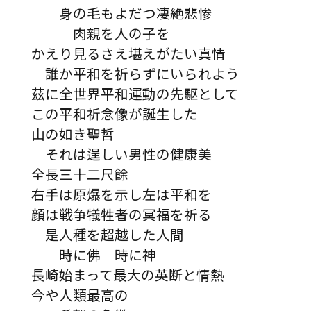
身の毛もよだつ凄絶悲惨
肉親を人の子を
かえり見るさえ堪えがたい真情
誰か平和を祈らずにいられよう
茲に全世界平和運動の先駆として
この平和祈念像が誕生した
山の如き聖哲
それは逞しい男性の健康美
全長三十二尺餘
右手は原爆を示し左は平和を
顔は戦争犠牲者の冥福を祈る
是人種を超越した人間
時に佛 時に神
長崎始まって最大の英断と情熱
今や人類最高の