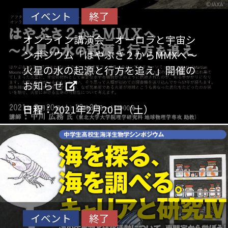
イベント
終了
オンライン講演会－オーロラと宇宙シ
ンポジウム「はやぶさ２からMMXへ～
火星の水の起源と行方を追え」開催の
お知らせ
日程：
2021年2月20日（土）
イベント
終了