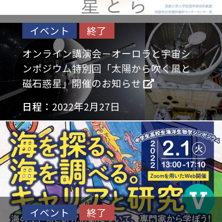
イベント
終了
オンライン講演会－オーロラと宇宙シ
ンポジウム特別回「太陽から吹く風と
磁石惑星」開催のお知らせ
日程：
2022年2月27日
イベント
終了