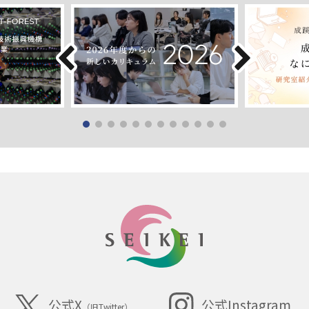
SEIKEI
公式X
公式Instagram
（旧Twitter）