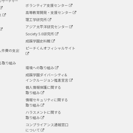
リサーチャー
ボランティア支援センター
高等教育開発・支援センター
ス
理工学研究所
アジア太平洋研究センター
Society 5.0研究所
成蹊学園史料館
ピーチくんオフィシャルサイト
人件費の支出
る取り組み
環境への取り組み
成蹊学園ダイバーシティ&
インクルージョン推進宣言
個人情報保護に関する
取り組み
情報セキュリティに関する
取り組み
ハラスメントに関する
取り組み
コンプライアンス通報窓口
について