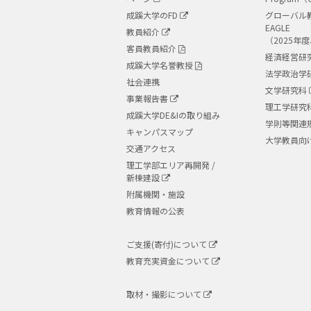
成蹊大学のFD
グローバル
EAGLE
教員紹介
（2025年
客員教員紹介
経済経営研
成蹊大学名誉教授
法学政治学
社会連携
文学研究科
事業報告書
理工学研究
成蹊大学DE&Iの取り組み
学則等関連
キャンパスマップ
大学教員向
交通アクセス
理工学部エリア再開発 /
新棟建設
附属機関・施設
教育情報の公表
ご支援(寄付)について
教育充実資金について
取材・撮影について