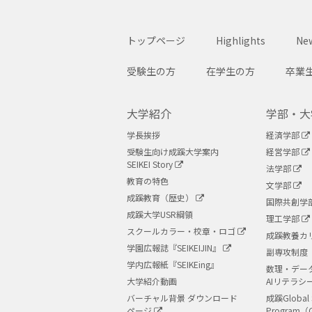
トップページ
Highlights
New
受験生の方
在学生の方
卒業
大学紹介
学部・大
学長挨拶
経済学部
受験生向け成蹊大学案内
経営学部
SEIKEI Story
法学部
教育の特色
文学部
成蹊教育（歴史）
国際共創学
成蹊大学USR綱領
理工学部
スクールカラー・校章・ロゴ
成蹊教養カ
学園広報誌『SEIKEIJIN』
副専攻制度
学内広報紙『SEIKEing』
数理・デー
大学紹介動画
AIリテラシ
バーチャル背景 ダウンロード
成蹊Global 
ページ
Program（