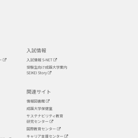
入試情報
ー
入試情報 S-NET
受験生向け成蹊大学案内
SEIKEI Story
関連サイト
情報図書館
成蹊大学保健室
サステナビリティ教育
研究センター
国際教育センター
キャリア支援センター