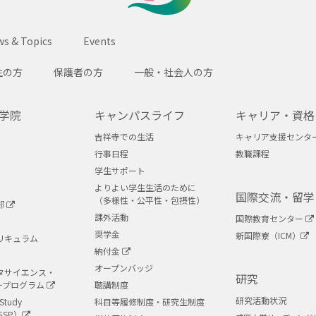
SEIKEI
s & Topics
Events
生の方
保護者の方
一般・社会人の方
学院
キャンパスライフ
キャリア・資格
吉祥寺での生活
キャリア支援センタ
行事日程
教職課程
学生サポート
よりよい学生生活のために
国際交流・留学
（多様性・公平性・包摂性）
部
課外活動
国際教育センター
奨学金
新国際寮（ICM）
リキュラム
納付金
オープンバッジ
タサイエンス・
研究
ープログラム
聴講制度
研究活動状況
Study
科目等履修制度・研究生制度
GSP）