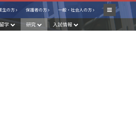
業生の方
保護者の方
一般・社会人の方
Menu
留学
研究
入試情報