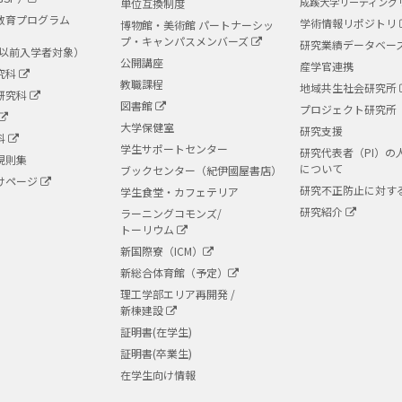
成蹊大学リーディング
単位互換制度
教育プログラム
学術情報リポジトリ
博物館・美術館 パートナーシッ
プ・キャンパスメンバーズ
研究業績データベー
度以前入学者対象）
公開講座
産学官連携
究科
教職課程
地域共生社会研究所
研究科
図書館
プロジェクト研究所
大学保健室
研究支援
科
学生サポートセンター
研究代表者（PI）の
規則集
について
ブックセンター（紀伊國屋書店）
けページ
研究不正防止に対す
学生食堂・カフェテリア
研究紹介
ラーニングコモンズ/
トーリウム
新国際寮（ICM）
新総合体育館（予定）
理工学部エリア再開発 /
新棟建設
証明書(在学生)
証明書(卒業生)
在学生向け情報