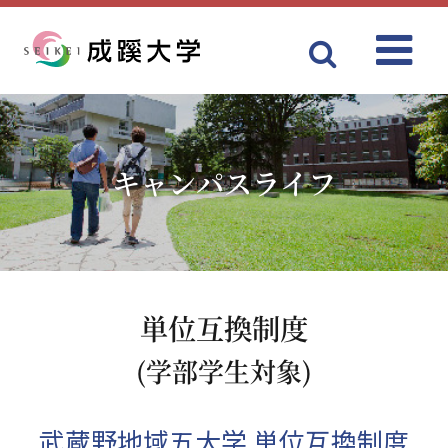
Menu
成蹊大学
キャンパスライフ
単位互換制度
(学部学生対象)
武蔵野地域五大学 単位互換制度