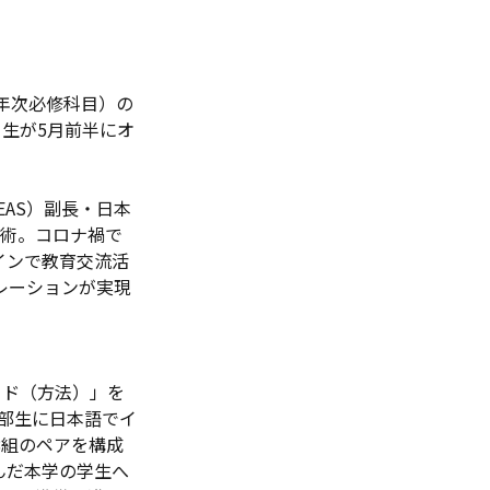
年次必修科目）の
生が5月前半にオ
AS）副長・日本
技術。コロナ禍で
インで教育交流活
レーションが実現
ッド（方法）」を
学部生に日本語でイ
8組のペアを構成
んだ本学の学生へ