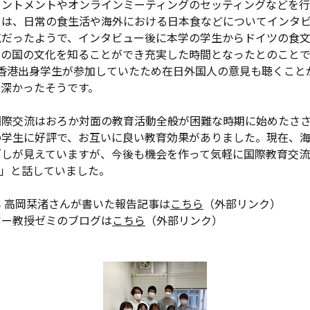
イントメントやオンラインミーティングのセッティングなどを
日は、日常の食生活や海外における日本食などについてインタ
気だったようで、インタビュー後に本学の学生からドイツの食
いの国の文化を知ることができ充実した時間となったとのこと
の香港出身学生が参加していたため在日外国人の意見も聴くこと
味深かったそうです。
国際交流はおろか対面の教育活動全般が困難な時期に始めたさ
の学生に好評で、お互いに良い教育効果がありました。現在、
ざしが見えていますが、今後も機会を作って気軽に国際教育交
。」と話していました。
 高岡栞渚さんが書いた報告記事は
こちら
（外部リンク）
ヤー教授ゼミのブログは
こちら
（外部リンク）