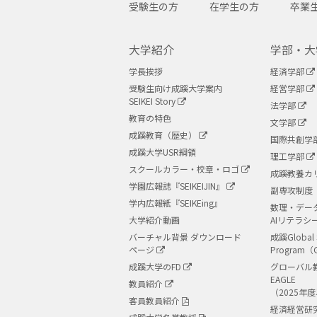
受験生の方
在学生の方
卒業
大学紹介
学部・大
学長挨拶
経済学部
受験生向け成蹊大学案内
経営学部
SEIKEI Story
法学部
教育の特色
文学部
成蹊教育（歴史）
国際共創学
成蹊大学USR綱領
理工学部
スクールカラー・校章・ロゴ
成蹊教養カ
学園広報誌『SEIKEIJIN』
副専攻制度
学内広報紙『SEIKEing』
数理・デー
大学紹介動画
AIリテラシ
バーチャル背景 ダウンロード
成蹊Global 
ページ
Program（
成蹊大学のFD
グローバル
EAGLE
教員紹介
（2025年
客員教員紹介
経済経営研