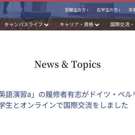
受験生の方
在学生の方
卒
キャンパスライフ
キャリア・資格
国際交流・
News & Topics
英語演習a」の履修者有志がドイツ・ベル
学生とオンラインで国際交流をしました