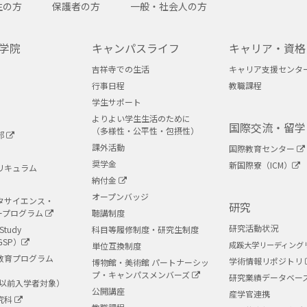
生の方
保護者の方
一般・社会人の方
学院
キャンパスライフ
キャリア・資格
吉祥寺での生活
キャリア支援センタ
行事日程
教職課程
学生サポート
よりよい学生生活のために
国際交流・留学
（多様性・公平性・包摂性）
部
課外活動
国際教育センター
奨学金
新国際寮（ICM）
リキュラム
納付金
オープンバッジ
タサイエンス・
研究
ープログラム
聴講制度
研究活動状況
Study
科目等履修制度・研究生制度
GSP）
成蹊大学リーディング
単位互換制度
教育プログラム
学術情報リポジトリ
博物館・美術館 パートナーシッ
プ・キャンパスメンバーズ
研究業績データベー
度以前入学者対象）
公開講座
産学官連携
究科