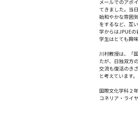
メールでのアポ
てきました。当
始和やかな雰囲
をするなど、互
学からはJPUE
学生はとても興
川村教授は、「
たが、日独双方
交流も復活のき
と考えています
国際文化学科２年
コネリア・ライ