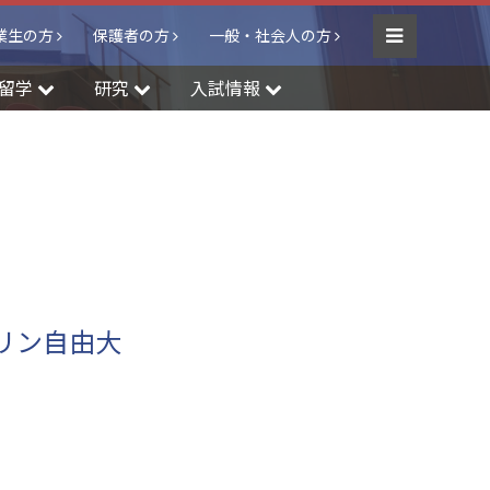
業生の方
保護者の方
一般・社会人の方
Menu
留学
研究
入試情報
リン自由大