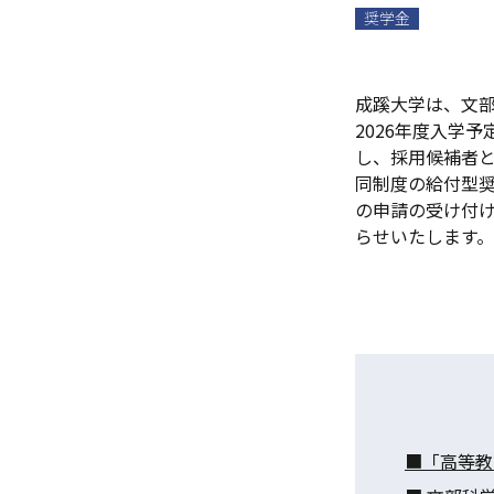
奨学金
成蹊大学は、文
2026年度入学
し、採用候補者
同制度の給付型
の申請の受け付
らせいたします。
■「高等教