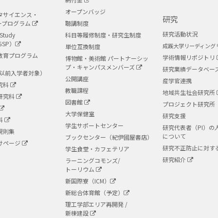
オープンバッジ
タサイエンス・
研究
ープログラム
聴講制度
研究活動状況
Study
科目等履修制度・研究生制度
GSP）
成蹊大学リーディング
単位互換制度
教育プログラム
学術情報リポジトリ
博物館・美術館 パートナーシッ
プ・キャンパスメンバーズ
研究業績データベー
度以前入学者対象）
公開講座
産学官連携
究科
教職課程
地域共生社会研究所
研究科
図書館
プロジェクト研究所
大学保健室
研究支援
科
学生サポートセンター
研究代表者（PI）の
規則集
について
ブックセンター（紀伊國屋書店）
けページ
研究不正防止に対す
学生食堂・カフェテリア
研究紹介
ラーニングコモンズ/
トーリウム
新国際寮（ICM）
新総合体育館（予定）
理工学部エリア再開発 /
新棟建設