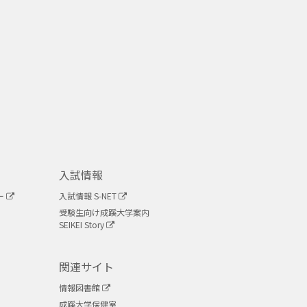
入試情報
ー
入試情報 S-NET
受験生向け成蹊大学案内
SEIKEI Story
関連サイト
情報図書館
成蹊大学保健室