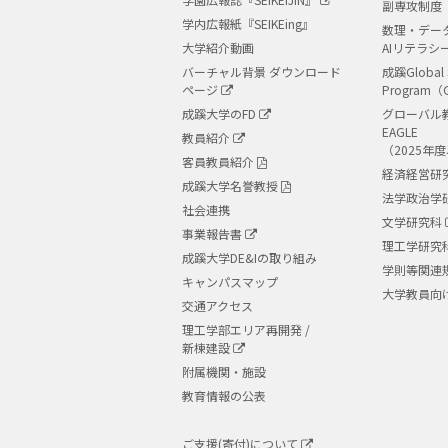
副専攻制度
学内広報紙『SEIKEing』
数理・デー
大学紹介動画
AIリテラシ
バーチャル背景 ダウンロード
成蹊Global 
ページ
Program（
成蹊大学のFD
グローバル
EAGLE
教員紹介
（2025年
客員教員紹介
経済経営研
成蹊大学名誉教授
法学政治学
社会連携
文学研究科
事業報告書
理工学研究
成蹊大学DE&Iの取り組み
学則等関連
キャンパスマップ
大学教員向
交通アクセス
理工学部エリア再開発 /
新棟建設
附属機関・施設
教育情報の公表
ご支援(寄付)について