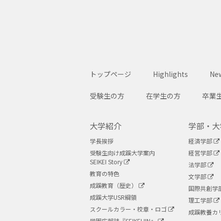
トップページ
Highlights
New
受験生の方
在学生の方
卒業
大学紹介
学部・大
学長挨拶
経済学部
受験生向け成蹊大学案内
経営学部
SEIKEI Story
法学部
教育の特色
文学部
成蹊教育（歴史）
国際共創学
成蹊大学USR綱領
理工学部
スクールカラー・校章・ロゴ
成蹊教養カ
学園広報誌『SEIKEIJIN』