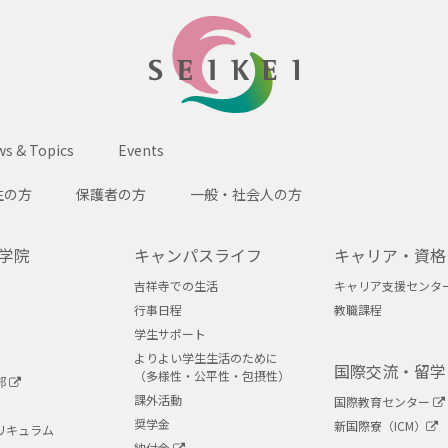
SEIKEI
s & Topics
Events
生の方
保護者の方
一般・社会人の方
学院
キャンパスライフ
キャリア・資格
吉祥寺での生活
キャリア支援センタ
行事日程
教職課程
学生サポート
よりよい学生生活のために
国際交流・留学
（多様性・公平性・包摂性）
部
課外活動
国際教育センター
奨学金
新国際寮（ICM）
リキュラム
納付金