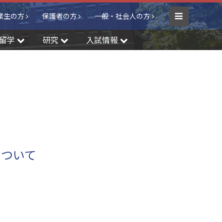
業生の方
保護者の方
一般・社会人の方
Menu
留学
研究
入試情報
について