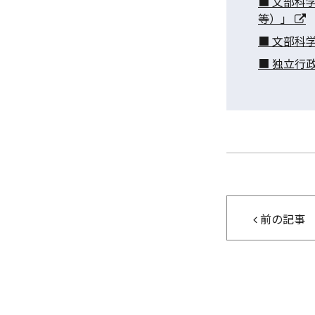
■ 文部科
等）」
■ 文部科
■ 独立行
前の記事