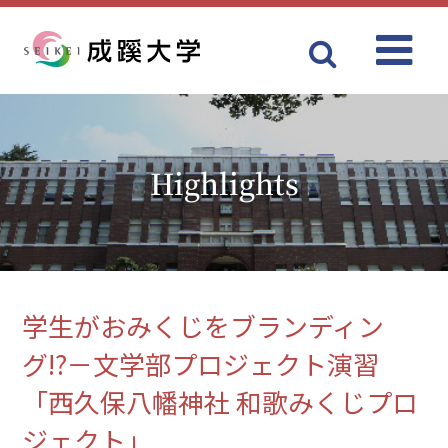
Menu
成蹊大学
Highlights
学生がおみくじをブランディン
グ!?－文学部プロジェクト演習
「西久保八幡神社 和歌みくじプロ
ジェクト」