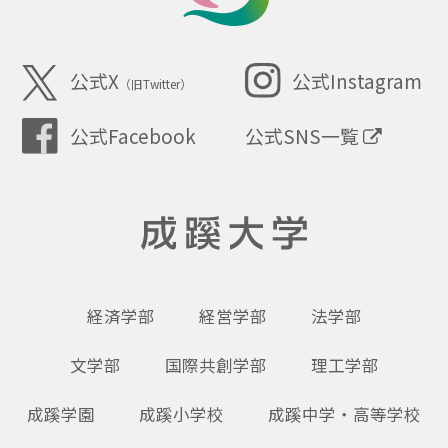
SEIKEI
公式X
公式Instagram
（旧Twitter）
公式SNS一覧
公式Facebook
成蹊大学
経済学部
経営学部
法学部
文学部
国際共創学部
理工学部
成蹊学園
成蹊小学校
成蹊中学・高等学校