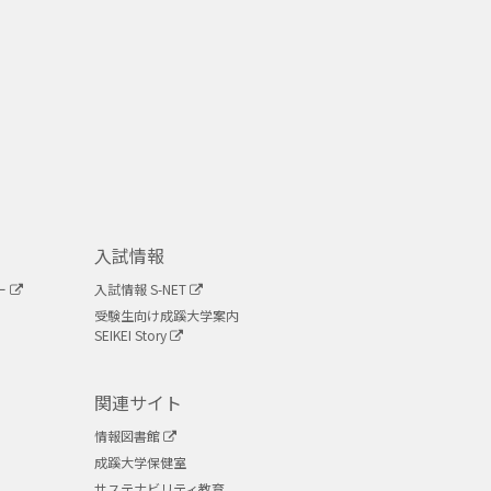
入試情報
ー
入試情報 S-NET
受験生向け成蹊大学案内
SEIKEI Story
関連サイト
情報図書館
成蹊大学保健室
サステナビリティ教育