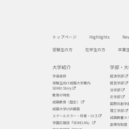
トップページ
Highlights
New
受験生の方
在学生の方
卒業
大学紹介
学部・大
学長挨拶
経済学部
受験生向け成蹊大学案内
経営学部
SEIKEI Story
法学部
教育の特色
文学部
成蹊教育（歴史）
国際共創学
成蹊大学USR綱領
理工学部
スクールカラー・校章・ロゴ
成蹊教養カ
学園広報誌『SEIKEIJIN』
副専攻制度