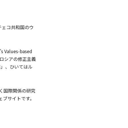
チェコ共和国のウ
's Values-based
中国とロシアの修正主義
洋」、ひいてはル
に拠点を置く国際関係の研究
するウェブサイトです。