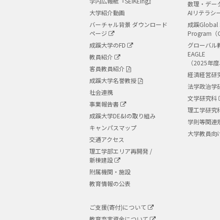
学内広報紙『SEIKEing』
数理・デー
大学紹介動画
AIリテラシ
バーチャル背景 ダウンロード
成蹊Global 
ページ
Program（
成蹊大学のFD
グローバル
EAGLE
教員紹介
（2025年
客員教員紹介
経済経営研
成蹊大学名誉教授
法学政治学
社会連携
文学研究科
事業報告書
理工学研究
成蹊大学DE&Iの取り組み
学則等関連
キャンパスマップ
大学教員向
交通アクセス
理工学部エリア再開発 /
新棟建設
附属機関・施設
教育情報の公表
ご支援(寄付)について
教育充実資金について