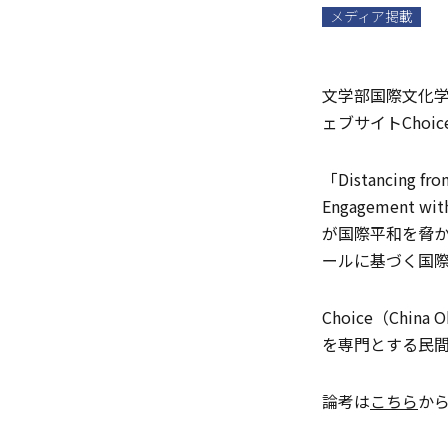
メディア掲載
文学部国際文化学
ェブサイトChoi
「Distancing from
Engagement
が国際平和を脅
ールに基づく国
Choice（China
を専門とする民間組織
論考は
こちら
か