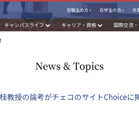
受験生の方
在学生の方
卒
キャンパスライフ
キャリア・資格
国際交流・
載
News & Topics
田桂教授の論考がチェコのサイトChoiceに