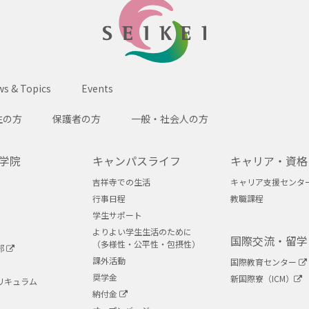
SEIKEI
s & Topics
Events
生の方
保護者の方
一般・社会人の方
学院
キャンパスライフ
キャリア・資格
吉祥寺での生活
キャリア支援センタ
行事日程
教職課程
学生サポート
よりよい学生生活のために
国際交流・留学
（多様性・公平性・包摂性）
部
課外活動
国際教育センター
奨学金
新国際寮（ICM）
リキュラム
納付金