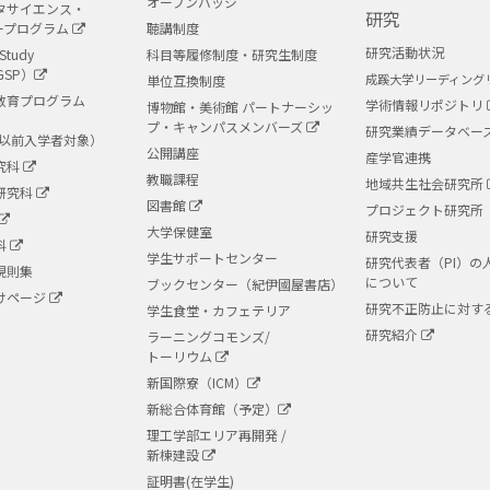
オープンバッジ
タサイエンス・
研究
ープログラム
聴講制度
研究活動状況
Study
科目等履修制度・研究生制度
GSP）
成蹊大学リーディング
単位互換制度
教育プログラム
学術情報リポジトリ
博物館・美術館 パートナーシッ
プ・キャンパスメンバーズ
研究業績データベー
度以前入学者対象）
公開講座
産学官連携
究科
教職課程
地域共生社会研究所
研究科
図書館
プロジェクト研究所
大学保健室
研究支援
科
学生サポートセンター
研究代表者（PI）の
規則集
について
ブックセンター（紀伊國屋書店）
けページ
研究不正防止に対す
学生食堂・カフェテリア
研究紹介
ラーニングコモンズ/
トーリウム
新国際寮（ICM）
新総合体育館（予定）
理工学部エリア再開発 /
新棟建設
証明書(在学生)