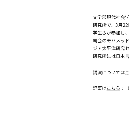
文学部現代社会学
研究所で、3月2
学生らが参加し
司会のモハメッド
ジア太平洋研究
研究所には日本
講演については
記事は
こちら
：