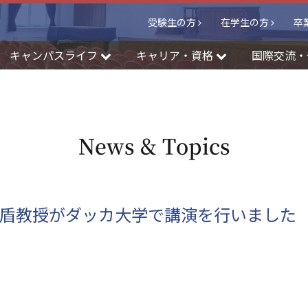
受験生の方
在学生の方
卒
キャンパスライフ
キャリア・資格
国際交流・
News & Topics
林盾教授がダッカ大学で講演を行いました