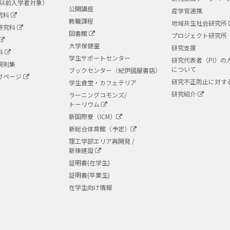
度以前入学者対象）
公開講座
産学官連携
究科
教職課程
地域共生社会研究所
研究科
図書館
プロジェクト研究所
大学保健室
研究支援
科
学生サポートセンター
研究代表者（PI）の
規則集
について
ブックセンター（紀伊國屋書店）
けページ
研究不正防止に対す
学生食堂・カフェテリア
研究紹介
ラーニングコモンズ/
トーリウム
新国際寮（ICM）
新総合体育館（予定）
理工学部エリア再開発 /
新棟建設
証明書(在学生)
証明書(卒業生)
在学生向け情報