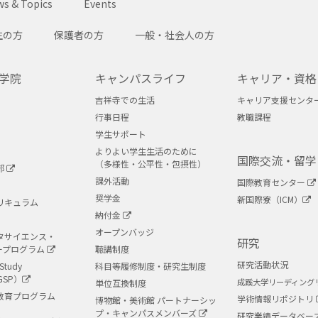
s & Topics
Events
生の方
保護者の方
一般・社会人の方
学院
キャンパスライフ
キャリア・資格
吉祥寺での生活
キャリア支援センタ
行事日程
教職課程
学生サポート
よりよい学生生活のために
国際交流・留学
（多様性・公平性・包摂性）
部
課外活動
国際教育センター
奨学金
新国際寮（ICM）
リキュラム
納付金
オープンバッジ
タサイエンス・
研究
ープログラム
聴講制度
研究活動状況
Study
科目等履修制度・研究生制度
GSP）
成蹊大学リーディング
単位互換制度
教育プログラム
学術情報リポジトリ
博物館・美術館 パートナーシッ
プ・キャンパスメンバーズ
研究業績データベー