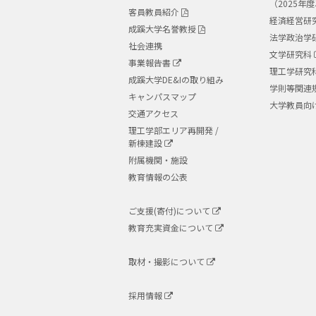
（2025年
客員教員紹介
経済経営研
成蹊大学名誉教授
法学政治学
社会連携
文学研究科
事業報告書
理工学研究
成蹊大学DE&Iの取り組み
学則等関連
キャンパスマップ
大学教員向
交通アクセス
理工学部エリア再開発 /
新棟建設
附属機関・施設
教育情報の公表
ご支援(寄付)について
教育充実資金について
取材・撮影について
採用情報