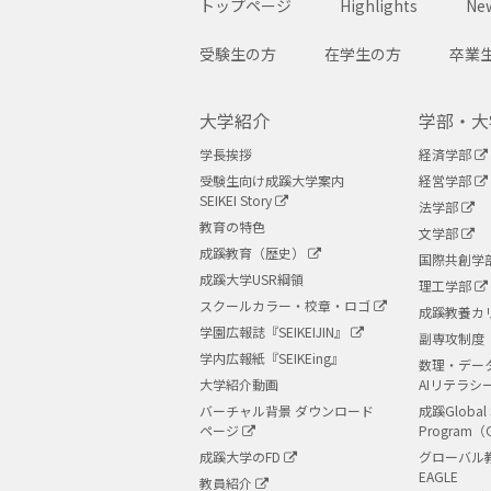
トップページ
Highlights
New
受験生の方
在学生の方
卒業
大学紹介
学部・大
学長挨拶
経済学部
受験生向け成蹊大学案内
経営学部
SEIKEI Story
法学部
教育の特色
文学部
成蹊教育（歴史）
国際共創学
成蹊大学USR綱領
理工学部
スクールカラー・校章・ロゴ
成蹊教養カ
学園広報誌『SEIKEIJIN』
副専攻制度
学内広報紙『SEIKEing』
数理・デー
大学紹介動画
AIリテラシ
バーチャル背景 ダウンロード
成蹊Global 
ページ
Program（
成蹊大学のFD
グローバル
EAGLE
教員紹介