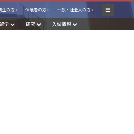
業生の方
保護者の方
一般・社会人の方
Menu
留学
研究
入試情報