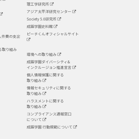
理工学研究所
アジア太平洋研究センター
Society 5.0研究所
成蹊学園史料館
ピーチくんオフィシャルサイト
人件費の支出
る取り組み
環境への取り組み
成蹊学園ダイバーシティ&
インクルージョン推進宣言
個人情報保護に関する
取り組み
情報セキュリティに関する
取り組み
ハラスメントに関する
取り組み
コンプライアンス通報窓口
について
成蹊学園 行動規範について