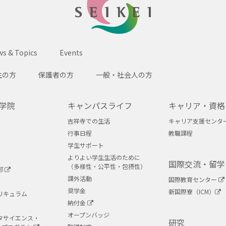
SEIKEI
s & Topics
Events
生の方
保護者の方
一般・社会人の方
学院
キャンパスライフ
キャリア・資格
吉祥寺での生活
キャリア支援センタ
行事日程
教職課程
学生サポート
よりよい学生生活のために
国際交流・留学
（多様性・公平性・包摂性）
部
課外活動
国際教育センター
奨学金
新国際寮（ICM）
リキュラム
納付金
オープンバッジ
タサイエンス・
研究