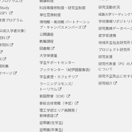
ープログラム
聴講制度
研究活動状況
Study
科目等履修制度・研究生制度
GSP）
成蹊大学リーディング
単位互換制度
教育プログラム
学術情報リポジトリ
博物館・美術館 パートナーシッ
プ・キャンパスメンバーズ
研究業績データベー
度以前入学者対象）
公開講座
産学官連携
究科
教職課程
地域共生社会研究所
研究科
図書館
プロジェクト研究所
大学保健室
研究支援
科
学生サポートセンター
研究代表者（PI）の
規則集
について
ブックセンター（紀伊國屋書店）
けページ
研究不正防止に対す
学生食堂・カフェテリア
研究紹介
ラーニングコモンズ/
トーリウム
新国際寮（ICM）
新総合体育館（予定）
理工学部エリア再開発 /
新棟建設
証明書(在学生)
証明書(卒業生)