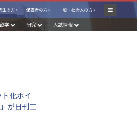
業生の方
保護者の方
一般・社会人の方
Menu
留学
研究
入試情報
ット化ホイ
験」が日刊工