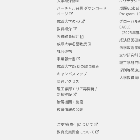
大学紹介動画
AIリテラシ
バーチャル背景 ダウンロード
成蹊Global 
ページ
Program（
成蹊大学のFD
グローバル
EAGLE
教員紹介
（2025年
客員教員紹介
経済経営研
成蹊大学名誉教授
法学政治学
社会連携
文学研究科
事業報告書
理工学研究
成蹊大学DE&Iの取り組み
学則等関連
キャンパスマップ
大学教員向
交通アクセス
理工学部エリア再開発 /
新棟建設
附属機関・施設
教育情報の公表
ご支援(寄付)について
教育充実資金について