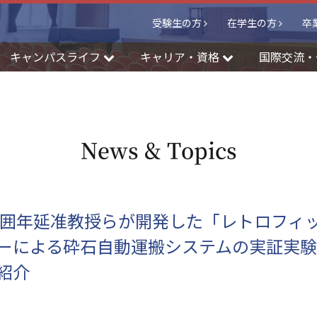
受験生の方
在学生の方
卒
キャンパスライフ
キャリア・資格
国際交流・
News & Topics
竹囲年延准教授らが開発した「レトロフィ
ーによる砕石自動運搬システムの実証実
紹介