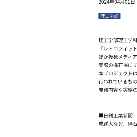
2024年04月01日
理工学部
理工学部理工学科
「レトロフィッ
ほか複数メディ
実際の採石場に
本プロジェクト
行われているもの
開発内容や実験
■日刊工業新聞
成蹊大など、砕