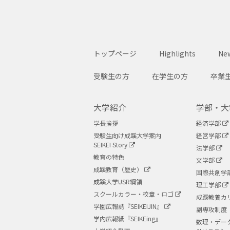
トップページ
Highlights
New
受験生の方
在学生の方
卒業
大学紹介
学部・大
学長挨拶
経済学部
受験生向け成蹊大学案内
経営学部
SEIKEI Story
法学部
教育の特色
文学部
成蹊教育（歴史）
国際共創学
成蹊大学USR綱領
理工学部
スクールカラー・校章・ロゴ
成蹊教養カ
学園広報誌『SEIKEIJIN』
副専攻制度
学内広報紙『SEIKEing』
数理・デー