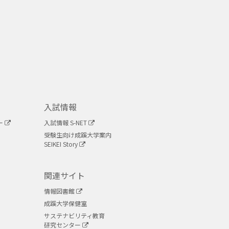
入試情報
ー
入試情報 S-NET
受験生向け成蹊大学案内
SEIKEI Story
関連サイト
情報図書館
成蹊大学保健室
サステナビリティ教育
研究センター