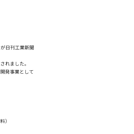
」が日刊工業新聞
認されました。
究開発事業として
料）